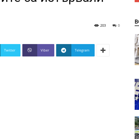
В
203
0
Twitter
Viber
Telegram