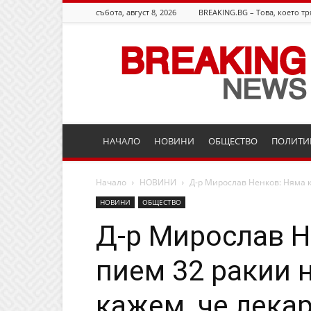
събота, август 8, 2026
BREAKING.BG – Това, което тр
Breaking.bg
НАЧАЛО
НОВИНИ
ОБЩЕСТВО
ПОЛИТИ
Начало
НОВИНИ
Д-р Мирослав Ненков: Няма ка
НОВИНИ
ОБЩЕСТВО
Д-р Мирослав Н
пием 32 ракии н
кажем, че лека