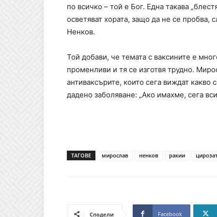
по всичко – той е Бог. Една такава „блес
осветяват хората, защо да не се пробва, 
Ненков.
Той добави, че темата с ваксините е мно
променливи и тя се изготвя трудно. Миро
антиваксърите, които сега виждат какво с
дадено заболяване: „Ако имахме, сега вси
ТАГОВЕ
мирослав
ненков
ракии
цироза
Facebook
Сподели