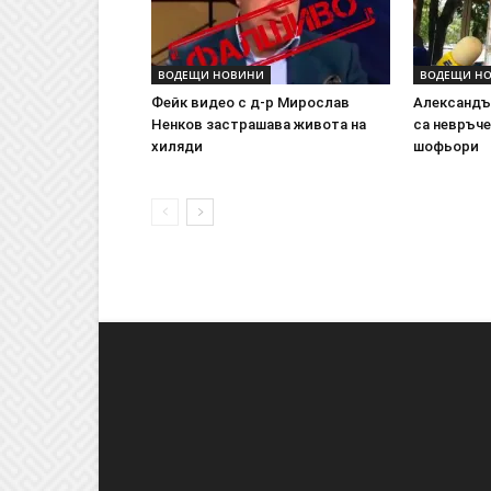
ВОДЕЩИ НОВИНИ
ВОДЕЩИ Н
Фейк видео с д-р Мирослав
Александър
Ненков застрашава живота на
са невръче
хиляди
шофьори