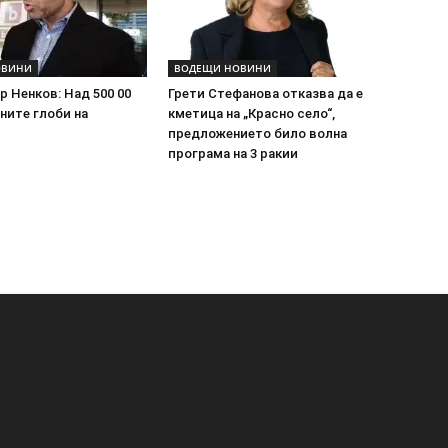
ОВИНИ
ВОДЕЩИ НОВИНИ
 Ненков: Над 500 00
Грети Стефанова отказва да е
ните глоби на
кметица на „Красно село“,
предложението било волна
програма на 3 ракии