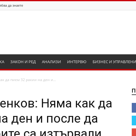
ябва да знаете
КА
ЗАКОН И РЕД
АНАЛИЗИ
ИНТЕРВЮ
БИЗНЕС И УПРАВЛЕН
к да пием 32 ракии на ден и...
П
енков: Няма как да
а ден и после да
рите са изтървали