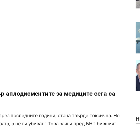
р аплодисментите за медиците сега са
през последните години, стана твърде токсична. Но
Н
ата, а не ги убиват.“ Това заяви пред БНТ бившият