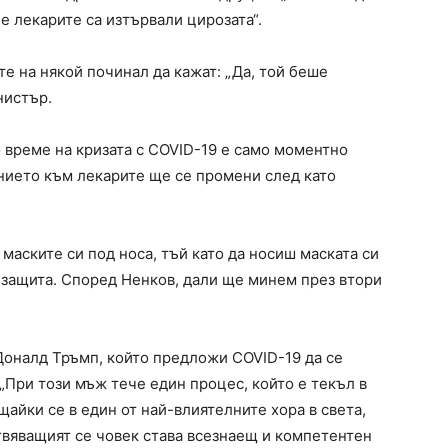
е лекарите са изтървали цирозата“.
те на някой починал да кажат: „Да, той беше
нистър.
 време на кризата с COVID-19 е само моментно
ението към лекарите ще се промени след като
 маските си под носа, тъй като да носиш маската си
а защита. Според Ненков, дали ще минем през втори
Доналд Тръмп, който предложи COVID-19 да се
„При този мъж тече един процес, който е текъл в
айки се в един от най-влиятелните хора в света,
твяващият се човек става всезнаещ и компетентен