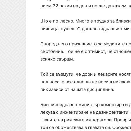
пием 32 ракии на ден и после да кажем, ч
„Но е по-лесно. Много е трудно за близки
пияница, пушеше“, допълва здравният ми
Според него признанието за медиците по
състояние. Той не е оптимист, че отнош
всичко свърши.
Той се възмути, че дори и лекарите носят
под носа, е все едно да не носиш никакв
пик зависи от нашата дисциплина.
Бившият здравен министър коментира и 
лекува с инжектиране на дезинфектанти. 
главите на римските императори. Превръщ
той се обожествява в главата си. Обожес