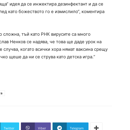
тяща“ идея да се инжектира дезинфектант и да се
след като божеството го е измислило“, коментира
го сложна, тъй като РНК вирусите са много
слав Ненков се надява, че това ще даде урок на
е случва, когато всички хора нямат ваксина срещу
чко щеше да ни се струва като детска игра.“
та
Twitter
Viber
Telegram