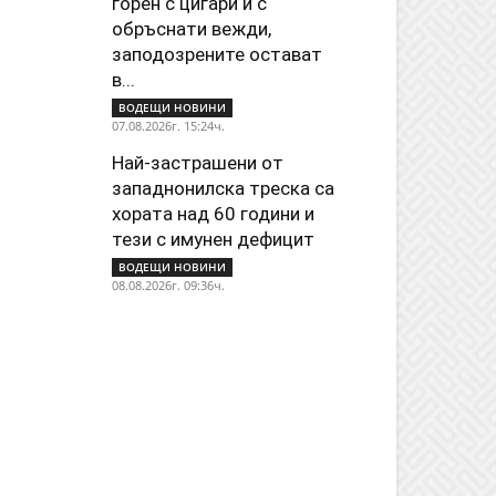
горен с цигари и с
обръснати вежди,
заподозрените остават
в...
ВОДЕЩИ НОВИНИ
07.08.2026г. 15:24ч.
Най-застрашени от
западнонилска треска са
хората над 60 години и
тези с имунен дефицит
ВОДЕЩИ НОВИНИ
08.08.2026г. 09:36ч.