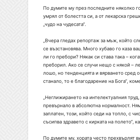
По думите му през последните няколко г
умрял от болестта си, а от лекарска гре
„чудо на чудесата“.
„Вчера гледах репортаж за мъж, който сл
се възстановява. Много хубаво го каза ва
ли го пребори? Някак си става така – ког
преборил. Ако се случи нещо с някой – ле
лошо, но тенденцията и вярването сред о
станало, то е благодарение на Бога“, к
„Неглижирането на интелектуалния труд, 
превърнало в абсолютна нормалност. Няма
заплатен, този, който седи на топло, с чи
съсипва здравето с кирката на полето“, 
По думите му, хората често прехвърлят ви