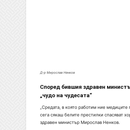
Д-р Мирослав Ненков
Според бившия здравен министъ
„чудо на чудесата“
„Средата, в която работим ние медиците 
сега сякаш белите престилки спасяват хор
здравен министър Мирослав Ненков.