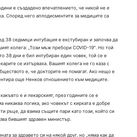
одини е създадено впечатлението, че никой не е
шка. Според него аплодисментите за медиците са
ед 38 седмици интубация е екстубиран и започва да
шият колега: „Този мъж пребори COVID-19″. Но той
ато 38 дни е бил интубиран един човек, той се е
карите се изтърваха. Вашият колега не го каза с
бществото е, че докторите не помагат. Ако нещо е
оментира още Ненков отношението към медиците.
какъвто е и лекарският, през годините се е
 никаква логика, ако човекът с кирката е добре
сти ръце, да взима същите пари като този, който си
казва бившият здравен министър.
ната за здравето си на някой друг, но „няма как да