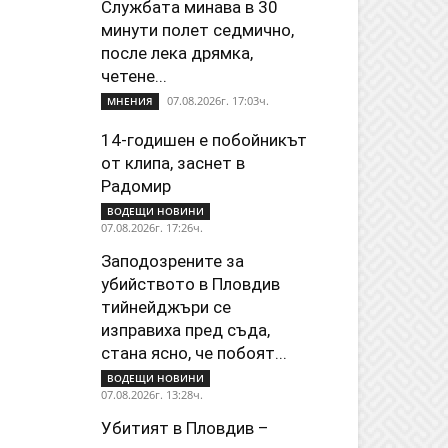
Службата минава в 30
минути полет седмично,
после лека дрямка,
четене...
07.08.2026г. 17:03ч.
МНЕНИЯ
14-годишен е побойникът
от клипа, заснет в
Радомир
ВОДЕЩИ НОВИНИ
07.08.2026г. 17:26ч.
Заподозрените за
убийството в Пловдив
тийнейджъри се
изправиха пред съда,
стана ясно, че побоят...
ВОДЕЩИ НОВИНИ
07.08.2026г. 13:28ч.
Убитият в Пловдив –