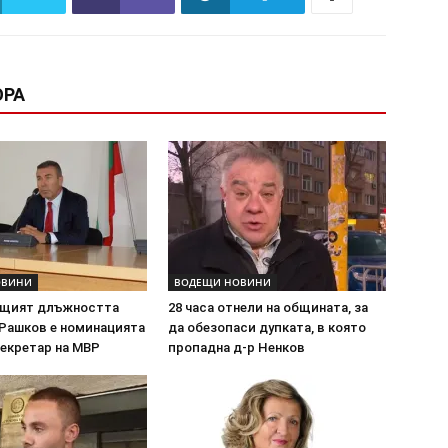
ОРА
ОВИНИ
ВОДЕЩИ НОВИНИ
ащият длъжността
28 часа отнели на общината, за
Рашков е номинацията
да обезопаси дупката, в която
секретар на МВР
пропадна д-р Ненков