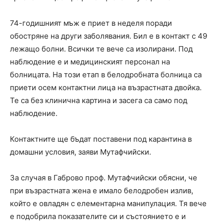
74-годишният мъж е приет в неделя поради
обостряне на други заболявания. Бил е в контакт с 49
лежащо болни. Всички те вече са изолирани. Под
наблюдение е и медицинският персонал на
болницата. На този етап в белодробната болница са
приети осем контактни лица на възрастната двойка.
Те са без клинична картина и засега са само под
наблюдение.
Контактните ще бъдат поставени под карантина в
домашни условия, заяви Мутафчийски.
За случая в Габрово проф. Мутафчийски обясни, че
при възрастната жена е имало белодробен излив,
който е овладян с елементарна манипулация. Тя вече
е подобрила показателите си и състоянието е и