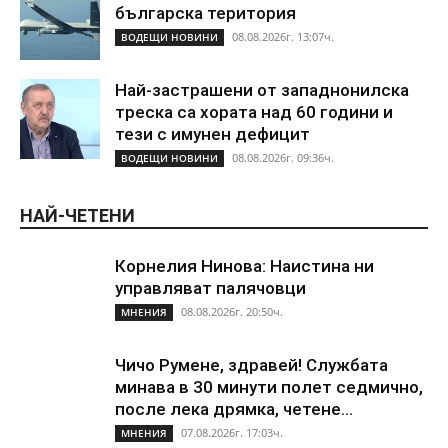
българска територия
08.08.2026г. 13:07ч.
ВОДЕЩИ НОВИНИ
Най-застрашени от западнонилска
треска са хората над 60 години и
тези с имунен дефицит
08.08.2026г. 09:36ч.
ВОДЕЩИ НОВИНИ
НАЙ-ЧЕТЕНИ
Корнелия Нинова: Наистина ни
управляват палячовци
08.08.2026г. 20:50ч.
МНЕНИЯ
Чичо Румене, здравей! Службата
минава в 30 минути полет седмично,
после лека дрямка, четене...
07.08.2026г. 17:03ч.
МНЕНИЯ