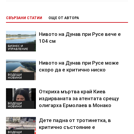
СВЪРЗАНИ СТАТИИ
ОЩЕ ОТ АВТОРА
Нивото на Дунав при Русе вече е
104 см
БИЗНЕС И
УПРАВЛЕНИЕ
Нивото на Дунав при Русе може
скоро да е критично ниско
ВОДЕЩИ
НОВИНИ
Откриха мъртва край Киев
издирваната за атентата срещу
ВОДЕЩИ
олигарха Ермолаев в Монако
НОВИНИ
Дете падна от тротинетка, в
критично състояние е
ВОДЕЩИ