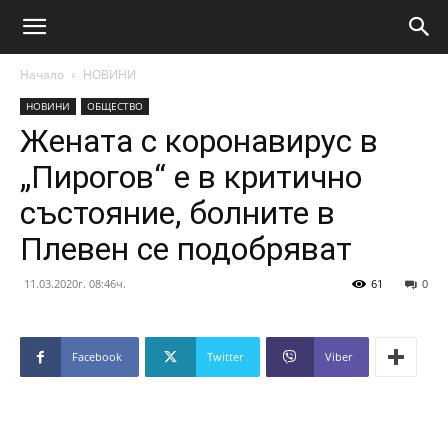
Начало
НОВИНИ
НОВИНИ
ОБЩЕСТВО
Жената с коронавирус в
„Пирогов“ е в критично
състояние, болните в
Плевен се подобряват
11.03.2020г. 08:46ч.
61
0
Facebook
Twitter
Viber