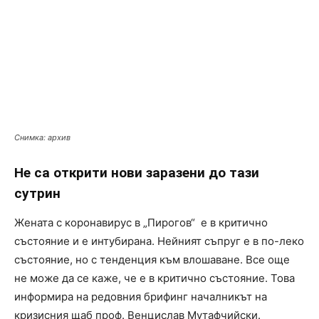
Снимка: архив
Не са открити нови заразени до тази
сутрин
Жената с коронавирус в „Пирогов“ е в критично
състояние и е интубирана. Нейният съпруг е в по-леко
състояние, но с тенденция към влошаване. Все още
не може да се каже, че е в критично състояние. Това
информира на редовния брифинг началникът на
кризисния щаб проф. Венцислав Мутафчийски.