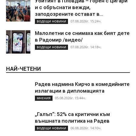
Убитият в Пловдив – горен с цигари
и с обръснати вежди,
заподозрените остават в...
07.08.2026г. 15:24ч.
ВОДЕЩИ НОВИНИ
Малолетни се снимаха как бият дете
в Радомир /видео/
07.08.2026г. 14:18ч.
ВОДЕЩИ НОВИНИ
НАЙ-ЧЕТЕНИ
Радев надмина Кирчо в комедийните
излагации в дипломацията
05.08.2026г. 15:44ч.
МНЕНИЯ
„Галъп“: 52% са критични към
външната политика на Радев
06.08.2026г. 14:10ч.
ВОДЕЩИ НОВИНИ