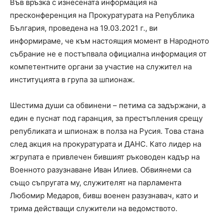
Във връзка с изнесената информация на
пресконференция на Прокуратурата на Република
България, проведена на 19.03.2021 г., ви
информираме, че към настоящия момент в Народното
събрание не е постъпвала официална информация от
компетентните органи за участие на служител на
институцията в група за шпионаж.
Шестима души са обвинени – петима са задържани, а
един е пуснат под гаранция, за престъпления срещу
републиката и шпионаж в полза на Русия. Това стана
след акция на прокуратурата и ДАНС. Като лидер на
жгрупата е привлечен бившият ръководен кадър на
Военното разузнаване Иван Илиев. Обвиянеми са
също съпругата му, служителят на парламента
Любомир Медаров, бивш военен разузнавач, като и
трима действащи служители на ведомството.