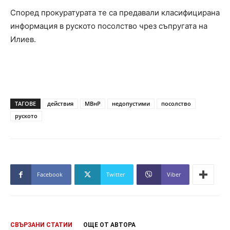
Според прокуратурата те са предавали класифицирана
информация в руското посолство чрез съпругата на
Илиев.
ТАГОВЕ
действия
МВнР
недопустими
посолство
руското
Facebook
Twitter
Viber
СВЪРЗАНИ СТАТИИ
ОЩЕ ОТ АВТОРА