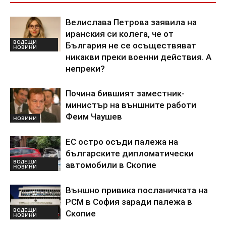
Велислава Петрова заявила на
иранския си колега, че от
ВОДЕЩИ
България не се осъществяват
НОВИНИ
никакви преки военни действия. А
непреки?
Почина бившият заместник-
министър на външните работи
Феим Чаушев
НОВИНИ
ЕС остро осъди палежа на
българските дипломатически
ВОДЕЩИ
автомобили в Скопие
НОВИНИ
Външно привика посланичката на
РСМ в София заради палежа в
ВОДЕЩИ
Скопие
НОВИНИ