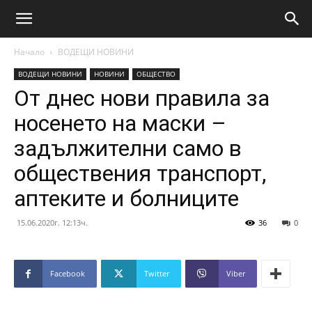
Начало
ВОДЕЩИ НОВИНИ
ВОДЕЩИ НОВИНИ
НОВИНИ
ОБЩЕСТВО
От днес нови правила за
носенето на маски –
задължителни само в
обществения транспорт,
аптеките и болниците
15.06.2020г. 12:13ч.
36
0
Facebook
Twitter
Viber