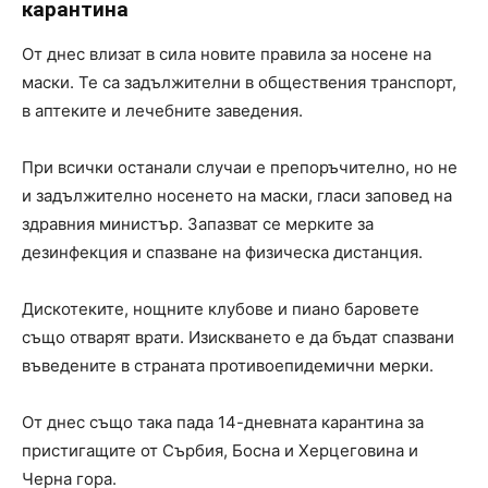
карантина
От днес влизат в сила новите правила за носене на
маски. Те са задължителни в обществения транспорт,
в аптеките и лечебните заведения.
При всички останали случаи е препоръчително, но не
и задължително носенето на маски, гласи заповед на
здравния министър. Запазват се мерките за
дезинфекция и спазване на физическа дистанция.
Дискотеките, нощните клубове и пиано баровете
също отварят врати. Изискването е да бъдат спазвани
въведените в страната противоепидемични мерки.
От днес също така пада 14-дневната карантина за
пристигащите от Сърбия, Босна и Херцеговина и
Черна гора.