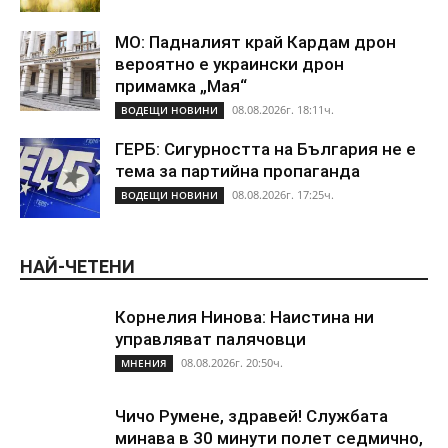
МО: Падналият край Кардам дрон
вероятно е украински дрон
примамка „Мая“
08.08.2026г. 18:11ч.
ВОДЕЩИ НОВИНИ
ГЕРБ: Сигурността на България не е
тема за партийна пропаганда
08.08.2026г. 17:25ч.
ВОДЕЩИ НОВИНИ
НАЙ-ЧЕТЕНИ
Корнелия Нинова: Наистина ни
управляват палячовци
08.08.2026г. 20:50ч.
МНЕНИЯ
Чичо Румене, здравей! Службата
минава в 30 минути полет седмично,