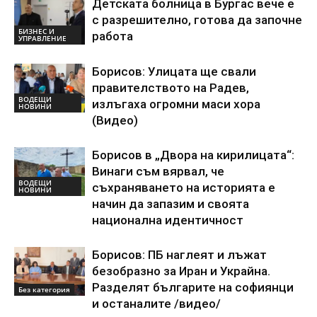
Детската болница в Бургас вече е
с разрешително, готова да започне
БИЗНЕС И
работа
УПРАВЛЕНИЕ
Борисов: Улицата ще свали
правителството на Радев,
ВОДЕЩИ
излъгаха огромни маси хора
НОВИНИ
(Видео)
Борисов в „Двора на кирилицата“:
Винаги съм вярвал, че
ВОДЕЩИ
съхраняването на историята е
НОВИНИ
начин да запазим и своята
национална идентичност
Борисов: ПБ наглеят и лъжат
безобразно за Иран и Украйна.
Разделят българите на софиянци
Без категория
и останалите /видео/