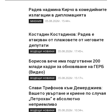
Радев надмина Кирчо в комедийните
излагации в дипломацията
05.08.2026г. 15:44ч.
МНЕНИЯ
Костадин Костадинов: Радев е
атакуван от плажoвете от неговите
депутати
05.08.2026г. 17:45ч.
ВОДЕЩИ НОВИНИ
Борисов вече има подготвени 200
млади кадри за обновяване на ГЕРБ
(Видео)
05.08.2026г. 15:17ч.
ВОДЕЩИ НОВИНИ
Слави Трифонов към Демерджиев:
Вашето увъртане и криене по случая
„Петрохан“ е абсолютно
неприемливо
05.08.2026г. 10:34ч.
ВОДЕЩИ НОВИНИ