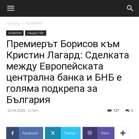
Начало
НОВИНИ
НОВИНИ
ОБЩЕСТВО
Премиерът Борисов към
Кристин Лагард: Сделката
между Европейската
централна банка и БНБ е
голяма подкрепа за
България
22.04.2020г. 21:50ч.
127
0
Facebook
Twitter
Viber