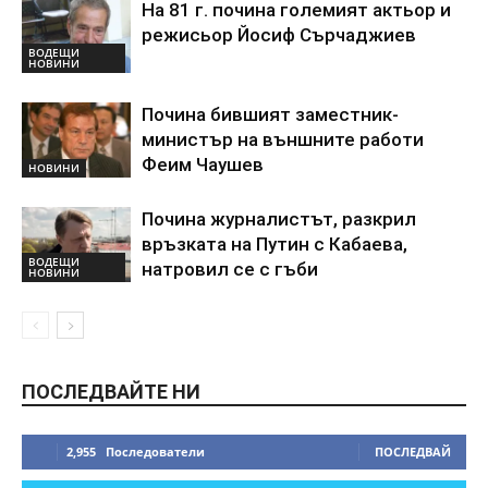
На 81 г. почина големият актьор и
режисьор Йосиф Сърчаджиев
ВОДЕЩИ
НОВИНИ
Почина бившият заместник-
министър на външните работи
Феим Чаушев
НОВИНИ
Почина журналистът, разкрил
връзката на Путин с Кабаева,
ВОДЕЩИ
натровил се с гъби
НОВИНИ
ПОСЛЕДВАЙТЕ НИ
2,955
Последователи
ПОСЛЕДВАЙ