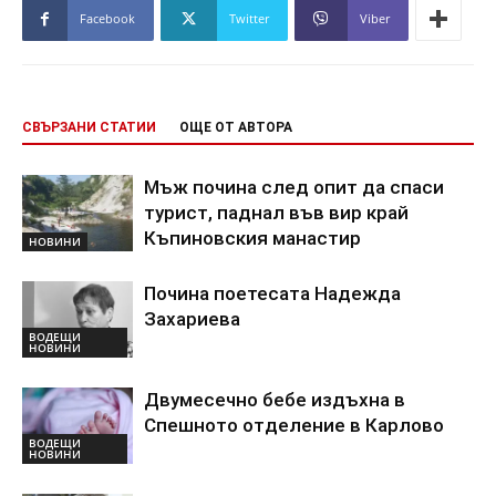
Facebook
Twitter
Viber
СВЪРЗАНИ СТАТИИ
ОЩЕ ОТ АВТОРА
Мъж почина след опит да спаси
турист, паднал във вир край
Къпиновския манастир
НОВИНИ
Почина поетесата Надежда
Захариева
ВОДЕЩИ
НОВИНИ
Двумесечно бебе издъхна в
Спешното отделение в Карлово
ВОДЕЩИ
НОВИНИ