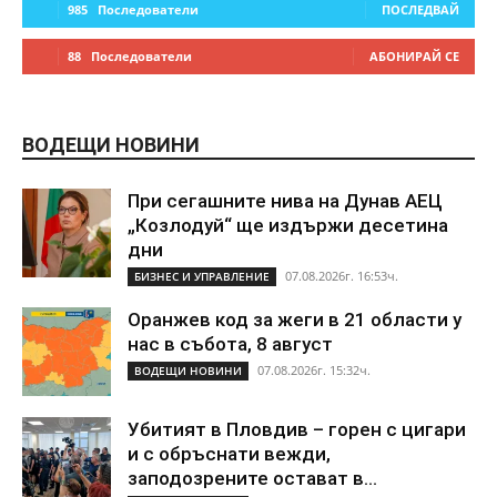
985
Последователи
ПОСЛЕДВАЙ
88
Последователи
АБОНИРАЙ СЕ
ВОДЕЩИ НОВИНИ
При сегашните нива на Дунав АЕЦ
„Козлодуй“ ще издържи десетина
дни
07.08.2026г. 16:53ч.
БИЗНЕС И УПРАВЛЕНИЕ
Оранжев код за жеги в 21 области у
нас в събота, 8 август
07.08.2026г. 15:32ч.
ВОДЕЩИ НОВИНИ
Убитият в Пловдив – горен с цигари
и с обръснати вежди,
заподозрените остават в...