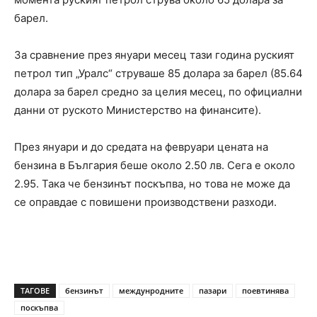
барел.
За сравнение през януари месец тази година руският
петрол тип „Уралс“ струваше 85 долара за барел (85.64
долара за барел средно за целия месец, по официални
данни от руското Министерство на финансите).
През януари и до средата на февруари цената на
бензина в България беше около 2.50 лв. Сега е около
2.95. Така че бензинът поскъпва, но това не може да
се оправдае с повишени производствени разходи.
ТАГОВЕ
бензинът
междунродните
пазари
поевтинява
поскъпва