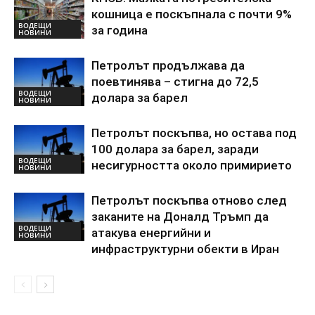
кошница е поскъпнала с почти 9%
ВОДЕЩИ
за година
НОВИНИ
Петролът продължава да
поевтинява – стигна до 72,5
ВОДЕЩИ
долара за барел
НОВИНИ
Петролът поскъпва, но остава под
100 долара за барел, заради
ВОДЕЩИ
несигурността около примирието
НОВИНИ
Петролът поскъпва отново след
заканите на Доналд Тръмп да
ВОДЕЩИ
атакува енергийни и
НОВИНИ
инфраструктурни обекти в Иран