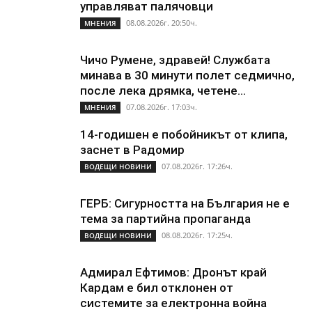
управляват палячовци
08.08.2026г. 20:50ч.
МНЕНИЯ
Чичо Румене, здравей! Службата
минава в 30 минути полет седмично,
после лека дрямка, четене...
07.08.2026г. 17:03ч.
МНЕНИЯ
14-годишен е побойникът от клипа,
заснет в Радомир
07.08.2026г. 17:26ч.
ВОДЕЩИ НОВИНИ
ГЕРБ: Сигурността на България не е
тема за партийна пропаганда
08.08.2026г. 17:25ч.
ВОДЕЩИ НОВИНИ
Адмирал Ефтимов: Дронът край
Кардам е бил отклонен от
системите за електронна война