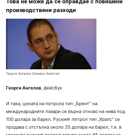
Това не може да се оправдае с повишени
производствени разходи
Георги Ангелов Снимка: Капитал
Георги Ангелов
, фейсбук
И така, цената на петрола тип „Брент“ на
международните пазари се върна отново на нива под
100 долара за барел. Руският петрол тип „Уралс“ се
продава с отстъпка около 35 долара на барел, т.е. в
момента руският петрол струва около 65 долара за