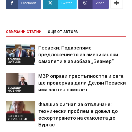
Facebook
Twitter
Viber
СВЪРЗАНИ СТАТИИ
ОЩЕ ОТ АВТОРА
Пеевски: Подкрепяме
предложението за американски
ВОДЕЩИ
самолети в авиобаза „Безмер“
НОВИНИ
МВР оправи престъпността и сега
ще проверява дали Делян Пеевски
ВОДЕЩИ
има частен самолет
НОВИНИ
Фалшив сигнал за отвличане:
технически проблем е довел до
БИЗНЕС И
ескортирането на самолета до
УПРАВЛЕНИЕ
Бургас