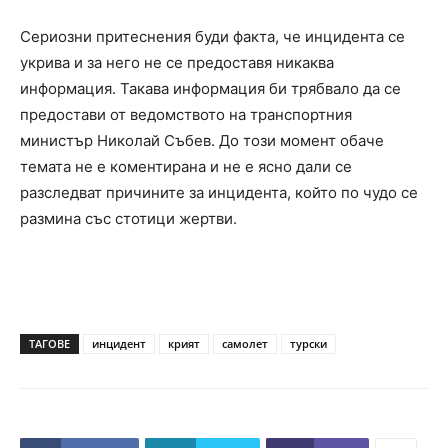
Сериозни притеснения буди факта, че инцидента се
укрива и за него не се предоставя никаква
информация. Такава информация би трябвало да се
предостави от ведомството на транспортния
министър Николай Събев. До този момент обаче
темата не е коментирана и не е ясно дали се
разследват причините за инцидента, който по чудо се
размина със стотици жертви.
ТАГОВЕ
инцидент
крият
самолет
турски