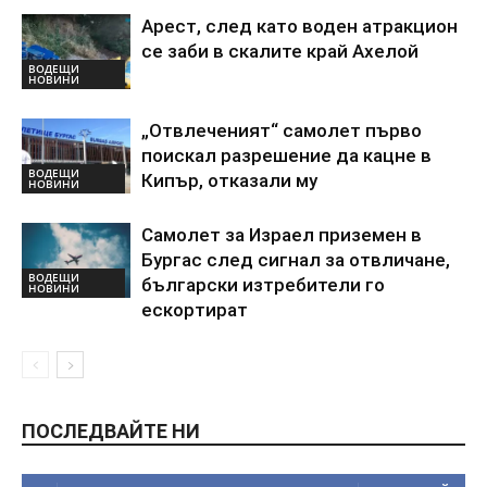
Арест, след като воден атракцион
се заби в скалите край Ахелой
ВОДЕЩИ
НОВИНИ
„Отвлеченият“ самолет първо
поискал разрешение да кацне в
ВОДЕЩИ
Кипър, отказали му
НОВИНИ
Самолет за Израел приземен в
Бургас след сигнал за отвличане,
ВОДЕЩИ
български изтребители го
НОВИНИ
ескортират
ПОСЛЕДВАЙТЕ НИ