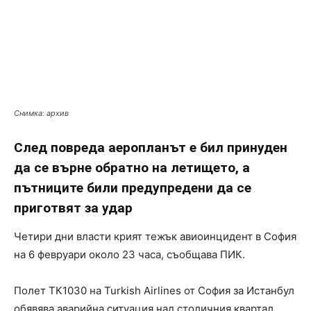
Снимка: архив
След повреда аеропланът е бил принуден
да се върне обратно на летището, а
пътниците били предупредени да се
приготвят за удар
Четири дни власти крият тежък авиоинцидент в София
на 6 февруари около 23 часа, съобщава ПИК.
Полет ТК1030 на Turkish Airlines от София за Истанбул
обявява аварийна ситуация над столичния квартал