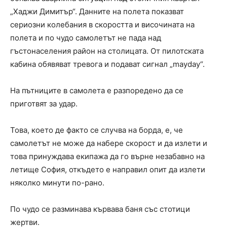
„Хаджи Димитър“. Данните на полета показват
сериозни колебания в скоростта и височината на
полета и по чудо самолетът не пада над
гъстонаселения район на столицата. От пилотската
кабина обявяват тревога и подават сигнал „mayday“.
На пътниците в самолета е разпоредено да се
приготвят за удар.
Това, което де факто се случва на борда, е, че
самолетът не може да набере скорост и да излети и
това принуждава екипажа да го върне незабавно на
летище София, откъдето е направил опит да излети
няколко минути по-рано.
По чудо се разминава кървава баня със стотици
жертви.