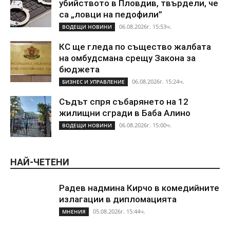
убийството в Пловдив, твърдели, че
са „ловци на педофили”
06.08.2026г. 15:53ч.
ВОДЕЩИ НОВИНИ
КС ще гледа по същество жалбата
на омбудсмана срещу Закона за
бюджета
06.08.2026г. 15:24ч.
БИЗНЕС И УПРАВЛЕНИЕ
Съдът спря събарянето на 12
жилищни сгради в Баба Алино
06.08.2026г. 15:00ч.
ВОДЕЩИ НОВИНИ
НАЙ-ЧЕТЕНИ
Радев надмина Кирчо в комедийните
излагации в дипломацията
05.08.2026г. 15:44ч.
МНЕНИЯ