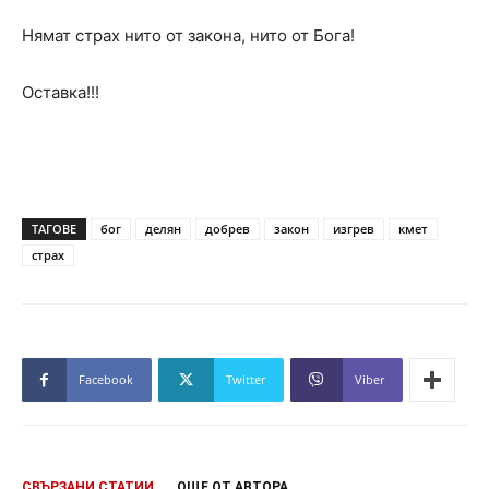
Нямат страх нито от закона, нито от Бога!
Оставка!!!
ТАГОВЕ
бог
делян
добрев
закон
изгрев
кмет
страх
Facebook
Twitter
Viber
СВЪРЗАНИ СТАТИИ
ОЩЕ ОТ АВТОРА