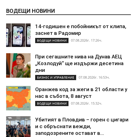
ВОДЕЩИ НОВИНИ
14-годишен е побойникът от клипа,
заснет в Радомир
07.08.2026г. 17:26ч.
ВОДЕЩИ НОВИНИ
При сегашните нива на Дунав АЕЦ
„Козлодуй“ ще издържи десетина
дни
07.08.2026г. 16:53ч.
БИЗНЕС И УПРАВЛЕНИЕ
Оранжев код за жеги в 21 области у
нас в събота, 8 август
07.08.2026г. 15:32ч.
ВОДЕЩИ НОВИНИ
Убитият в Пловдив – горен с цигари
и с обръснати вежди,
заподозрените остават в...