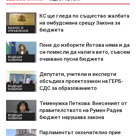
КС ще гледа по същество жалбата
на омбудсмана срещу Закона за
БИЗНЕС И
бюджета
УПРАВЛЕНИЕ
Поне до изборите Йотова няма и да
си помисли да налага вето, съвсем
ВОДЕЩИ
очаквано пусна бюджета
НОВИНИ
Депутати, учители и експерти
обсъдиха проектозакон на ГЕРБ-
ВОДЕЩИ
СДС за образованието
НОВИНИ
Теменужка Петкова: Внесеният от
правителството на Румен Радев
ВОДЕЩИ
бюджет нарушава закона
НОВИНИ
Парламентът окончателно прие