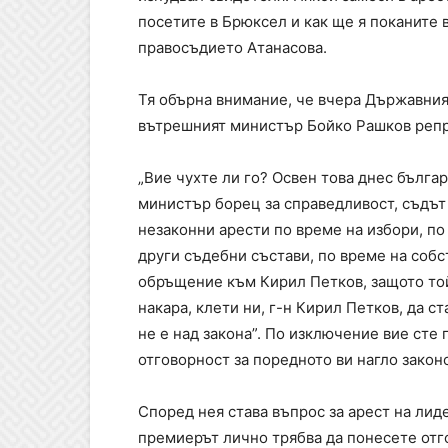
посетите в Брюксел и как ще я поканите 
правосъдието Атанасова.
Тя обърна внимание, че вчера Държавния
вътрешният министър Бойко Рашков репр
„Вие чухте ли го? Освен това днес българ
министър борец за справедливост, съдът
незаконни арести по време на избори, по
други съдебни състави, по време на собс
обръщение към Кирил Петков, защото той
накара, клети ни, г-н Кирил Петков, да с
не е над закона”. По изключение вие сте 
отговорност за поредното ви нагло закон
Според нея става въпрос за арест на лид
премиерът лично трябва да понесете отго