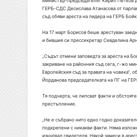
Министър-председателят Кирил Петков да
ГЕРБ-СДС Десислава Атанасова от парлам
съд обяви ареста на лидера на ГЕРБ Бойк
На 17 март Борисов беше арестуван заед
и бившия си прессекретар Севделина Арн
„Съдът отмени заповедта за ареста на Бой
закриване на районния съд сега, г-жо ми
Европейския съд за правата на човека“,
Йорданова председателката на ПГ на ГЕ
Тя подчерта, че липсват факти и обстоят
престъпление.
„Не е събрано нито едно годно доказател
подкрепени с никакви факти. Няма изложе
изнудвал свидетеля. Някой замеси в арес