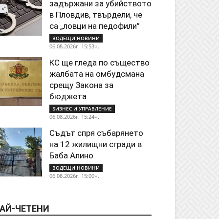
задържани за убийството
в Пловдив, твърдели, че
са „ловци на педофили”
ВОДЕЩИ НОВИНИ
06.08.2026г. 15:53ч.
КС ще гледа по същество
жалбата на омбудсмана
срещу Закона за
бюджета
БИЗНЕС И УПРАВЛЕНИЕ
06.08.2026г. 15:24ч.
Съдът спря събарянето
на 12 жилищни сгради в
Баба Алино
ВОДЕЩИ НОВИНИ
06.08.2026г. 15:00ч.
АЙ-ЧЕТЕНИ