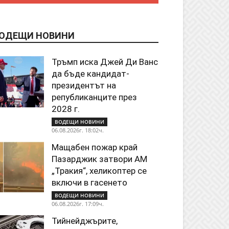
ОДЕЩИ НОВИНИ
Тръмп иска Джей Ди Ванс
да бъде кандидат-
президентът на
републиканците през
2028 г.
ВОДЕЩИ НОВИНИ
06.08.2026г. 18:02ч.
Мащабен пожар край
Пазарджик затвори АМ
„Тракия“, хеликоптер се
включи в гасенето
ВОДЕЩИ НОВИНИ
06.08.2026г. 17:09ч.
Тийнейджърите,