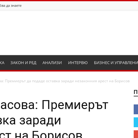
бва да знаете
КА
ЗАКОН И РЕД
АНАЛИЗИ
ИНТЕРВЮ
БИЗНЕС И УПРАВЛЕН
а: Премиерът да подаде оставка заради незаконния арест на Борисов
П
асова: Премиерът
вка заради
ст на Борисов