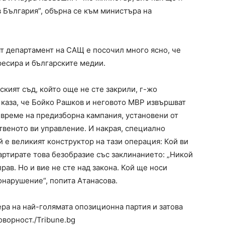
в България”, обърна се към министъра на
т департамент на САЩ е посочил много ясно, че
есира и българските медии.
ският съд, който още не сте закрили, г-жо
 каза, че Бойко Рашков и неговото МВР извършват
 време на предизборна кампания, установени от
твеното ви управление. И накрая, специално
 е великият конструктор на тази операция: Кой ви
тартирате това безобразие със заклинанието: „Никой
прав. Но и вие не сте над закона. Кой ще носи
онарушение“, попита Атанасова.
ера на най-голямата опозиционна партия и затова
ворност./Tribune.bg