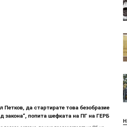
ил Петков, да стартирате това безобразие
ад закона”, попита шефката на ПГ на ГЕРБ
Н