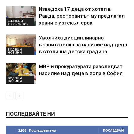
Изведоха 17 деца от хотел в
Равда, ресторантът му предлагал
БИЗНЕС И
храни с изтекъл срок
УПРАВЛЕНИЕ
Уволниха дисциплинарно
възпитателка за насилие над деца
ВОДЕЩИ
в столична детска градина
НОВИНИ
МВР и прокуратурата разследват
насилие над деца в ясла в София
ВОДЕЩИ
НОВИНИ
ПОСЛЕДВАЙТЕ НИ
2,955
Последователи
ПОСЛЕДВАЙ