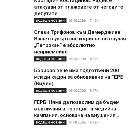
Костадин Костадинов: Радев е
атакуван от плажoвете от неговите
депутати
05.08.2026г. 17:45ч.
ВОДЕЩИ НОВИНИ
Слави Трифонов към Демерджиев:
Вашето увъртане и криене по случая
„Петрохан“ е абсолютно
неприемливо
05.08.2026г. 10:34ч.
ВОДЕЩИ НОВИНИ
Борисов вече има подготвени 200
млади кадри за обновяване на ГЕРБ
(Видео)
05.08.2026г. 15:17ч.
ВОДЕЩИ НОВИНИ
ГЕРБ: Няма да позволим да бъдем
въвличани в поредната медийна
кампания, основана на внушения...
04.08.2026г. 16:12ч.
ВОДЕЩИ НОВИНИ