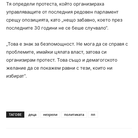
Тя определи протеста, който организираха
управляващите от последния редовен парламент
срещу опозицията, като „нещо забавно, което през
последните 30 години не се беше случвало“.
„Това е знак за безпомощност. Не мога да се справя с
проблемите, имайки цялата власт, затова си
организирам протест. Това също и демагогското
желание да се покажем равни с тези, които ни
избират“.
ТАГОВЕ
деца
незрели
политиката
пп