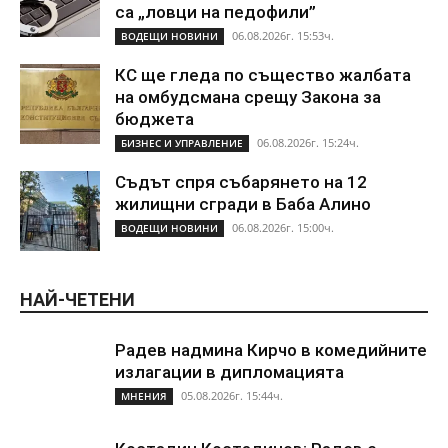
са „ловци на педофили”
06.08.2026г. 15:53ч.
ВОДЕЩИ НОВИНИ
КС ще гледа по същество жалбата
на омбудсмана срещу Закона за
бюджета
06.08.2026г. 15:24ч.
БИЗНЕС И УПРАВЛЕНИЕ
Съдът спря събарянето на 12
жилищни сгради в Баба Алино
06.08.2026г. 15:00ч.
ВОДЕЩИ НОВИНИ
НАЙ-ЧЕТЕНИ
Радев надмина Кирчо в комедийните
излагации в дипломацията
05.08.2026г. 15:44ч.
МНЕНИЯ