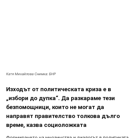
Катя Михайлова Снимка: БНР
Изходът от политическата криза е в
„избори до дупка“. Да разкараме тези
безпомощници, които не могат да
направят правителство толкова дълго
време, казва социоложката
Формирането на мнозинства и диалогът в политиката