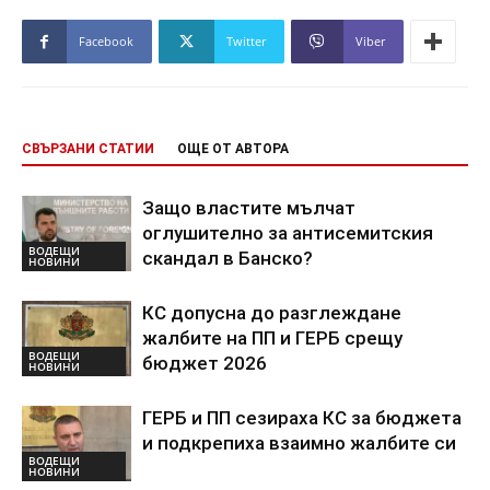
Facebook
Twitter
Viber
СВЪРЗАНИ СТАТИИ
ОЩЕ ОТ АВТОРА
Защо властите мълчат
оглушително за антисемитския
ВОДЕЩИ
скандал в Банско?
НОВИНИ
КС допусна до разглеждане
жалбите на ПП и ГЕРБ срещу
ВОДЕЩИ
бюджет 2026
НОВИНИ
ГЕРБ и ПП сезираха КС за бюджета
и подкрепиха взаимно жалбите си
ВОДЕЩИ
НОВИНИ