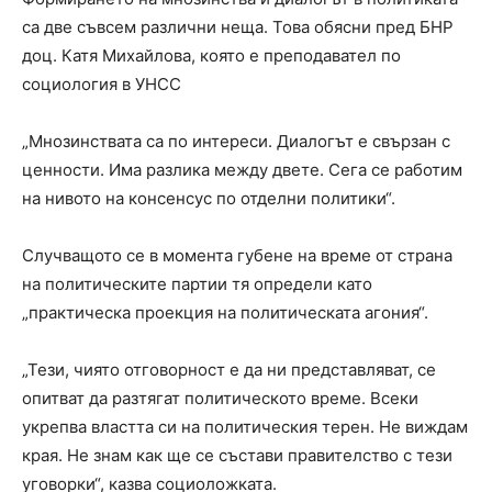
са две съвсем различни неща. Това обясни пред БНР
доц. Катя Михайлова, която е преподавател по
социология в УНСС
„Мнозинствата са по интереси. Диалогът е свързан с
ценности. Има разлика между двете. Сега се работим
на нивото на консенсус по отделни политики“.
Случващото се в момента губене на време от страна
на политическите партии тя определи като
„практическа проекция на политическата агония“.
„Тези, чиято отговорност е да ни представляват, се
опитват да разтягат политическото време. Всеки
укрепва властта си на политическия терен. Не виждам
края. Не знам как ще се състави правителство с тези
уговорки“, казва социоложката.