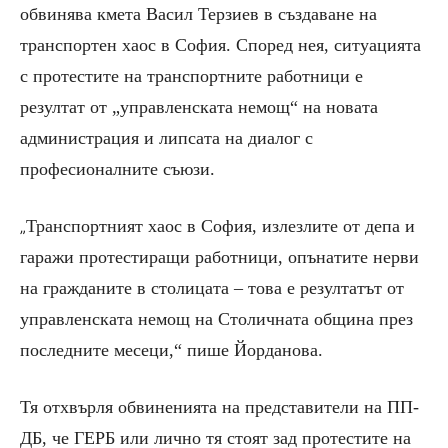
обвинява кмета Васил Терзиев в създаване на
транспортен хаос в София. Според нея, ситуацията
с протестите на транспортните работници е
резултат от „управленската немощ“ на новата
администрация и липсата на диалог с
професионалните съюзи.
Транспортният хаос в София, излезлите от депа и
„
гаражи протестиращи работници, опънатите нерви
на гражданите в столицата – това е резултатът от
управленската немощ на Столичната община през
последните месеци,“ пише Йорданова.
Тя отхвърля обвиненията на представители на ПП-
ДБ, че ГЕРБ или лично тя стоят зад протестите на