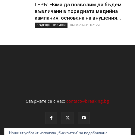
ГЕРБ: Няма да позволим да бъдем
въвличани в поредната медийна
кампания, основана на внушения...
04.08.2026г. 16:12ч.
ВОДЕЩИ НОВИНИ
Свържете се с нас:
contact@breaking.bg
Нашият уебсайт използва „бисквитки“ за подобряване