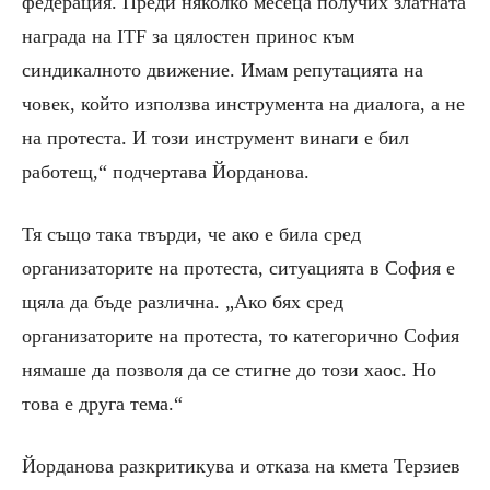
федерация. Преди няколко месеца получих златната
награда на ITF за цялостен принос към
синдикалното движение. Имам репутацията на
човек, който използва инструмента на диалога, а не
на протеста. И този инструмент винаги е бил
работещ,“ подчертава Йорданова.
Тя също така твърди, че ако е била сред
организаторите на протеста, ситуацията в София е
щяла да бъде различна. „Ако бях сред
организаторите на протеста, то категорично София
нямаше да позволя да се стигне до този хаос. Но
това е друга тема.“
Йорданова разкритикува и отказа на кмета Терзиев