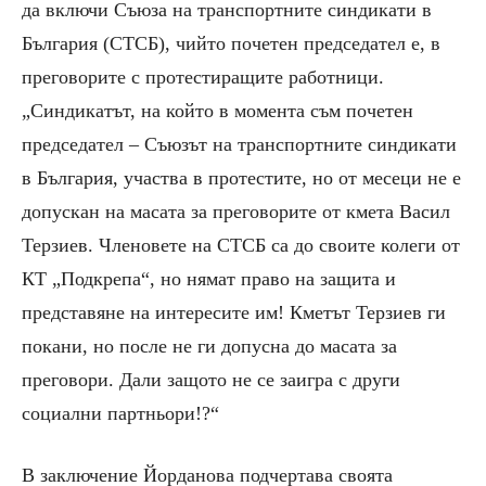
да включи Съюза на транспортните синдикати в
България (СТСБ), чийто почетен председател е, в
преговорите с протестиращите работници.
„Синдикатът, на който в момента съм почетен
председател – Съюзът на транспортните синдикати
в България, участва в протестите, но от месеци не е
допускан на масата за преговорите от кмета Васил
Терзиев. Членовете на СТСБ са до своите колеги от
КТ „Подкрепа“, но нямат право на защита и
представяне на интересите им! Кметът Терзиев ги
покани, но после не ги допусна до масата за
преговори. Дали защото не се заигра с други
социални партньори!?“
В заключение Йорданова подчертава своята