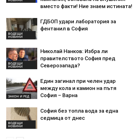
вместо факти! Ние знаем истината!
ГДБОП удари лаборатория за
фентанил в София
ВОДЕЩИ
НОВИНИ
Николай Нанков: Избра ли
правителството София пред
ВОДЕЩИ
Северозапада?
НОВИНИ
Един загинал при челен удар
между кола и камион на пътя
София – Варна
ЗАКОН И РЕД
София без топла вода за една
седмица от днес
ВОДЕЩИ
НОВИНИ