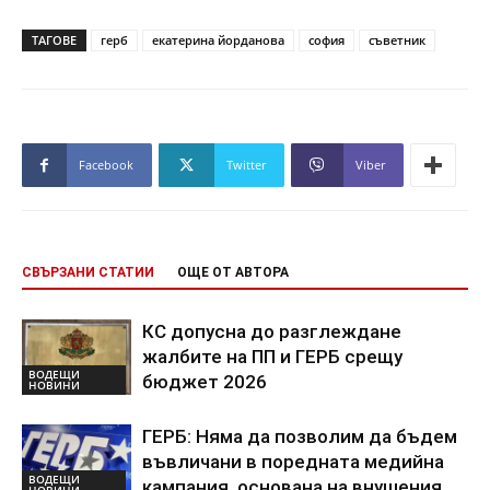
ТАГОВЕ
герб
екатерина йорданова
софия
съветник
Facebook
Twitter
Viber
СВЪРЗАНИ СТАТИИ
ОЩЕ ОТ АВТОРА
КС допусна до разглеждане
жалбите на ПП и ГЕРБ срещу
ВОДЕЩИ
бюджет 2026
НОВИНИ
ГЕРБ: Няма да позволим да бъдем
въвличани в поредната медийна
ВОДЕЩИ
кампания, основана на внушения
НОВИНИ