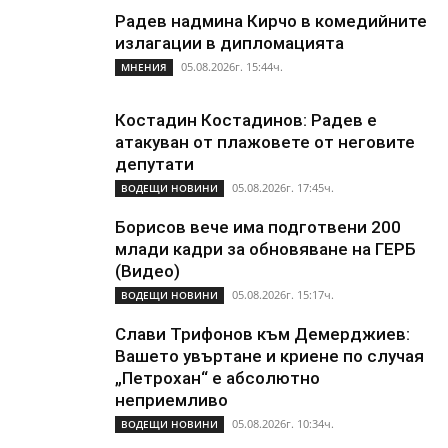
Радев надмина Кирчо в комедийните
излагации в дипломацията
05.08.2026г. 15:44ч.
МНЕНИЯ
Костадин Костадинов: Радев е
атакуван от плажoвете от неговите
депутати
05.08.2026г. 17:45ч.
ВОДЕЩИ НОВИНИ
Борисов вече има подготвени 200
млади кадри за обновяване на ГЕРБ
(Видео)
05.08.2026г. 15:17ч.
ВОДЕЩИ НОВИНИ
Слави Трифонов към Демерджиев:
Вашето увъртане и криене по случая
„Петрохан“ е абсолютно
неприемливо
05.08.2026г. 10:34ч.
ВОДЕЩИ НОВИНИ