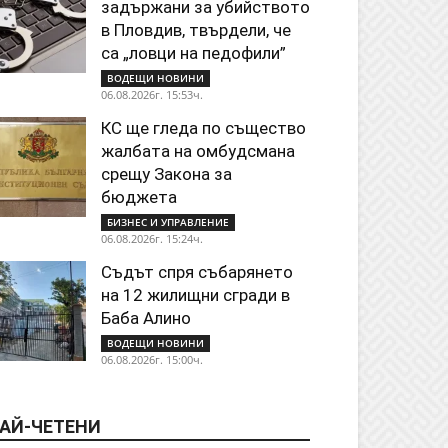
задържани за убийството
в Пловдив, твърдели, че
са „ловци на педофили”
ВОДЕЩИ НОВИНИ
06.08.2026г. 15:53ч.
КС ще гледа по същество
жалбата на омбудсмана
срещу Закона за
бюджета
БИЗНЕС И УПРАВЛЕНИЕ
06.08.2026г. 15:24ч.
Съдът спря събарянето
на 12 жилищни сгради в
Баба Алино
ВОДЕЩИ НОВИНИ
06.08.2026г. 15:00ч.
АЙ-ЧЕТЕНИ