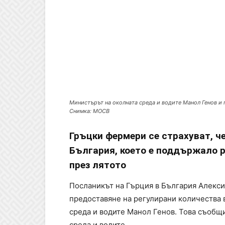
Министърът на околната среда и водите Манол Генов и
Снимка: МОСВ
Гръцки фермери се страхуват, ч
България, което е поддържало р
през лятото
Посланикът на Гърция в България Алекси
предоставяне на регулирани количества в
среда и водите Манол Генов. Това съобщ
среда и водите.