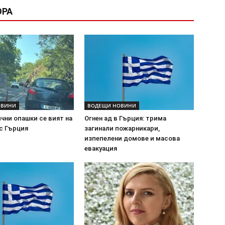
ОРА
ОВИНИ
ВОДЕЩИ НОВИНИ
чни опашки се вият на
Огнен ад в Гърция: трима
с Гърция
загинали пожарникари,
изпепелени домове и масова
евакуация