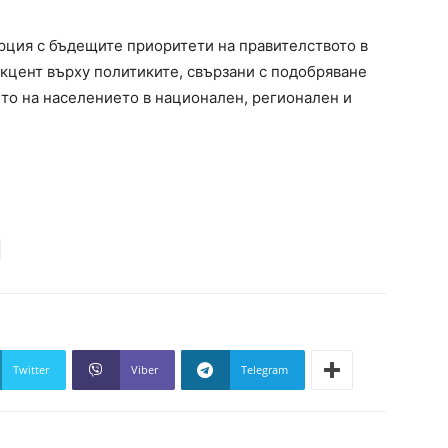
рция с бъдещите приоритети на правителството в
акцент върху политиките, свързани с подобряване
ето на населението в национален, регионален и
Twitter
Viber
Telegram