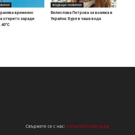
ОВИНИ
ВОДЕЩИ НОВИНИ
бранява временно
Велислава Петрова за воаяжа в
на открито заради
Украйна: Буря в чаша вода
 40°C
Свържете се с нас:
contact@breaking.bg