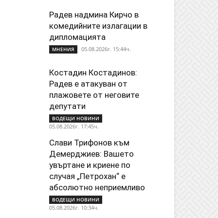
Радев надмина Кирчо в
комедийните излагации в
дипломацията
05.08.2026г. 15:44ч.
МНЕНИЯ
Костадин Костадинов:
Радев е атакуван от
плажoвете от неговите
депутати
ВОДЕЩИ НОВИНИ
05.08.2026г. 17:45ч.
Слави Трифонов към
Демерджиев: Вашето
увъртане и криене по
случая „Петрохан“ е
абсолютно неприемливо
ВОДЕЩИ НОВИНИ
05.08.2026г. 10:34ч.