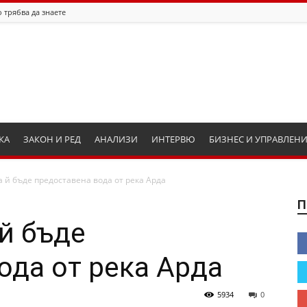
 трябва да знаете
КА
ЗАКОН И РЕД
АНАЛИЗИ
ИНТЕРВЮ
БИЗНЕС И УПРАВЛЕН
а й бъде предоставена вода от река Арда
П
 й бъде
ода от река Арда
5934
0