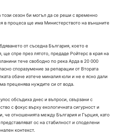
 този сезон би могъл да се реши с временно
ля в процеса ще има Министерството на външните
бдяването от съседна България, което е
 ще спре през лятото, предаде Ройтерс в края на
 планини тече свободно по река Арда в 20 000
гласно споразумение за репарации от Втората
ката обаче изтече миналия юли и не е ясно дали
ма преценява нуждите си от вода.
лос обсъдиха днес и въпроси, свързани с
ство с фокус върху екологичната сигурност и
и, че отношенията между България и Гърция, като
 представляват ос на стабилност и споделени
нален контекст.