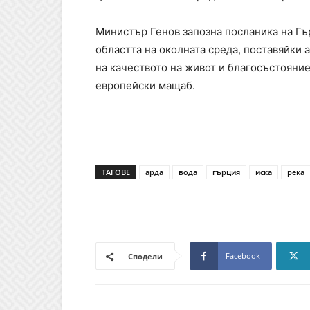
Министър Генов запозна посланика на Гъ
областта на околната среда, поставяйки 
на качеството на живот и благосъстояни
европейски мащаб.
ТАГОВЕ
арда
вода
гърция
иска
река
Facebook
Сподели