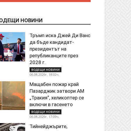
ОДЕЩИ НОВИНИ
Тръмп иска Джей Ди Ванс
да бъде кандидат-
президентът на
републиканците през
2028 г.
ВОДЕЩИ НОВИНИ
06.08.2026г. 18:02ч.
Мащабен пожар край
Пазарджик затвори АМ
„Тракия“, хеликоптер се
включи в гасенето
ВОДЕЩИ НОВИНИ
06.08.2026г. 17:09ч.
Тийнейджърите,