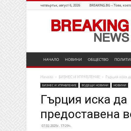
четвъртък, август 6, 2026
BREAKING.BG – Това, което
Breaking.bg
НАЧАЛО
НОВИНИ
ОБЩЕСТВО
ПОЛИТИ
Начало
БИЗНЕС И УПРАВЛЕНИЕ
Гърция иска д
БИЗНЕС И УПРАВЛЕНИЕ
ВОДЕЩИ НОВИНИ
НОВИНИ
Гърция иска да
предоставена в
07.02.2025г. 17:29ч.