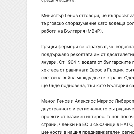
Министър Генов отговори, че въпросът за
търговско споразумение като водеща ро
работи на България (МВнР).
Гръцки фермери се страхуват, че водосна
поддържало реколтата им от десетилетия,
януари. От 1964 г. водата от българските
хектара от равнината Еврос в Гърция, съ
световна война между двете страни. Сдел
ще бъде подновена, тъй като България са
Манол Генов и Алексиос Мариос Либеропу
двустранното и регионалното сътрудниче
проекти от взаимен интерес. Генов посоч
страни, членки на ЕС и съюзници в НАТО,
ценности в нашия предизвикателен регио