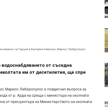
 посланикът на Гърция в България Алексиос Мариос Либеропулос
е водоснабдяването от съседна
еколтата им от десетилетия, ще спре
ос Мариос Либеропулос е повдигнал въпроса за
ода от р. Арда на среща с министъра на околната
иха от пресцентъра на Министерството на околната
Н