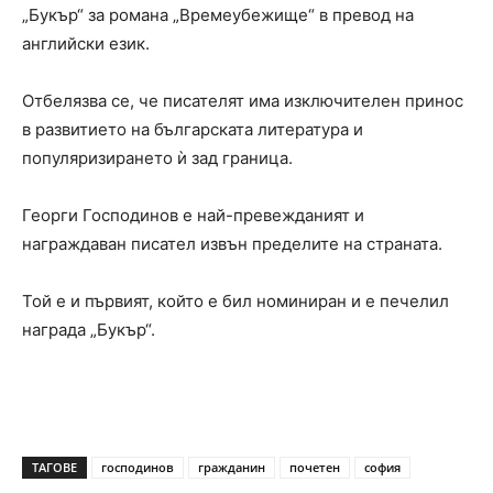
„Букър“ за романа „Времеубежище“ в превод на
английски език.
Отбелязва се, че писателят има изключителен принос
в развитието на българската литература и
популяризирането ѝ зад граница.
Георги Господинов е най-превежданият и
награждаван писател извън пределите на страната.
Той е и първият, който е бил номиниран и е печелил
награда „Букър“.
ТАГОВЕ
господинов
гражданин
почетен
софия