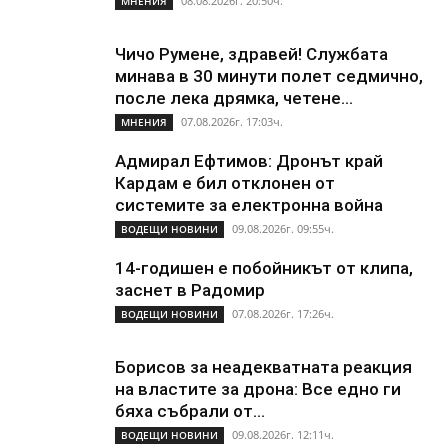
08.08.2026г. 20:50ч.
МНЕНИЯ
Чичо Румене, здравей! Службата
минава в 30 минути полет седмично,
после лека дрямка, четене...
07.08.2026г. 17:03ч.
МНЕНИЯ
Адмирал Ефтимов: Дронът край
Кардам е бил отклонен от
системите за електронна война
09.08.2026г. 09:55ч.
ВОДЕЩИ НОВИНИ
14-годишен е побойникът от клипа,
заснет в Радомир
07.08.2026г. 17:26ч.
ВОДЕЩИ НОВИНИ
Борисов за неадекватната реакция
на властите за дрона: Все едно ги
бяха събрали от...
09.08.2026г. 12:11ч.
ВОДЕЩИ НОВИНИ