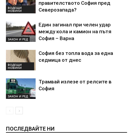
правителството София пред
ВОДЕЩИ
Северозапада?
НОВИНИ
Един загинал при челен удар
между кола и камион на пътя
София – Варна
ЗАКОН И РЕД
София без топла вода за една
седмица от днес
ВОДЕЩИ
НОВИНИ
Трамвай излезе от релсите в
София
ЗАКОН И РЕД
ПОСЛЕДВАЙТЕ НИ