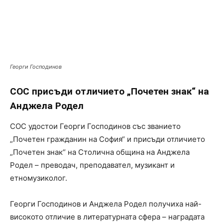
Георги Господинов
СОС присъди отличието „Почетен знак“ на
Анджела Родел
СОС удостои Георги Господинов със званието
„Почетен гражданин на София“ и присъди отличието
„Почетен знак“ на Столична община на Анджела
Родел – преводач, преподавател, музикант и
етномузиколог.
Георги Господинов и Анджела Родел получиха най-
високото отличие в литературната сфера – наградата