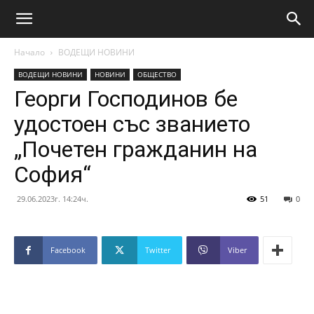
Начало
ВОДЕЩИ НОВИНИ
ВОДЕЩИ НОВИНИ
НОВИНИ
ОБЩЕСТВО
Георги Господинов бе
удостоен със званието
„Почетен гражданин на
София“
29.06.2023г. 14:24ч.
51
0
Facebook
Twitter
Viber