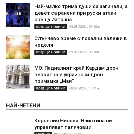
Най-малко трима души са загинали, а
девет са ранени при руски атаки
срещу Източна...
09.08.2026г. 09:40ч.
ВОДЕЩИ НОВИНИ
Слънчево време с локални валежи в
неделя
09.08.2026г. 09:28ч.
ВОДЕЩИ НОВИНИ
МО: Падналият край Кардам дрон
вероятно е украински дрон
примамка „Мая“
08.08.2026г. 18:11ч.
ВОДЕЩИ НОВИНИ
НАЙ-ЧЕТЕНИ
Корнелия Нинова: Наистина ни
управляват палячовци