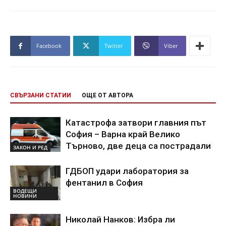
Facebook
Twitter
Viber
СВЪРЗАНИ СТАТИИ
ОЩЕ ОТ АВТОРА
Катастрофа затвори главния път
София – Варна край Велико
Търново, две деца са пострадали
ЗАКОН И РЕД
ГДБОП удари лаборатория за
фентанил в София
ВОДЕЩИ
НОВИНИ
Николай Нанков: Избра ли