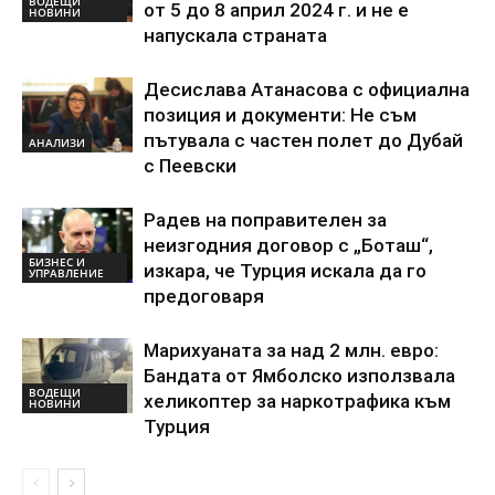
ВОДЕЩИ
от 5 до 8 април 2024 г. и не е
НОВИНИ
напускала страната
Десислава Атанасова с официална
позиция и документи: Не съм
пътувала с частен полет до Дубай
АНАЛИЗИ
с Пеевски
Радев на поправителен за
неизгодния договор с „Боташ“,
БИЗНЕС И
изкара, че Турция искала да го
УПРАВЛЕНИЕ
предоговаря
Марихуаната за над 2 млн. евро:
Бандата от Ямболско използвала
ВОДЕЩИ
хеликоптер за наркотрафика към
НОВИНИ
Турция