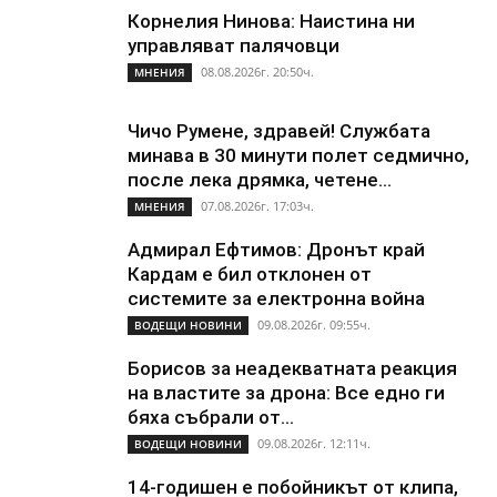
Корнелия Нинова: Наистина ни
управляват палячовци
08.08.2026г. 20:50ч.
МНЕНИЯ
Чичо Румене, здравей! Службата
минава в 30 минути полет седмично,
после лека дрямка, четене...
07.08.2026г. 17:03ч.
МНЕНИЯ
Адмирал Ефтимов: Дронът край
Кардам е бил отклонен от
системите за електронна война
09.08.2026г. 09:55ч.
ВОДЕЩИ НОВИНИ
Борисов за неадекватната реакция
на властите за дрона: Все едно ги
бяха събрали от...
09.08.2026г. 12:11ч.
ВОДЕЩИ НОВИНИ
14-годишен е побойникът от клипа,