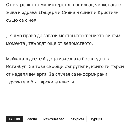
От вътрешното министерство допълват, че жената е
жива и здрава. Дъщеря й Сияна и синът й Кристиян
също са с нея.
„Тя има право да запази местонахождението си към
момента“, твърдят още от ведомството.
Майката и двете й деца изчезнаха безследно в
Истанбул. За това съобщи съпругът й, който ги търси
от неделя вечерта. За случая са информирани
турските и българските власти.
ТАГОВЕ
елена
изчезналата
открита
Турция