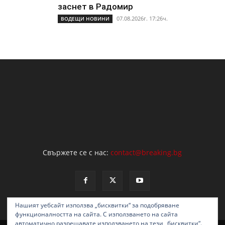
заснет в Радомир
07.08.2026г. 17:26ч.
ВОДЕЩИ НОВИНИ
Свържете се с нас:
contact@breaking.bg
Нашият уебсайт използва „бисквитки“ за подобряване
функционалността на сайта. С използването на сайта
автоматично разрешавате използването на тези „бисквитки“.