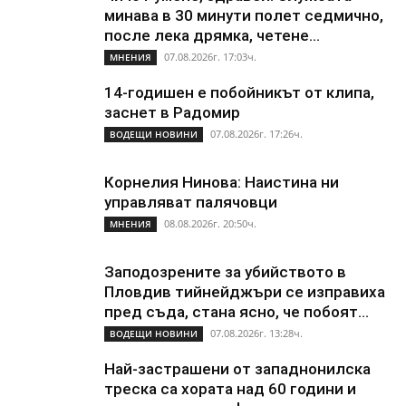
минава в 30 минути полет седмично,
после лека дрямка, четене...
07.08.2026г. 17:03ч.
МНЕНИЯ
14-годишен е побойникът от клипа,
заснет в Радомир
07.08.2026г. 17:26ч.
ВОДЕЩИ НОВИНИ
Корнелия Нинова: Наистина ни
управляват палячовци
08.08.2026г. 20:50ч.
МНЕНИЯ
Заподозрените за убийството в
Пловдив тийнейджъри се изправиха
пред съда, стана ясно, че побоят...
07.08.2026г. 13:28ч.
ВОДЕЩИ НОВИНИ
Най-застрашени от западнонилска
треска са хората над 60 години и