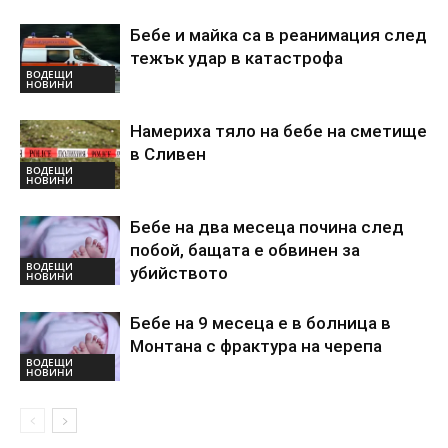
Бебе и майка са в реанимация след
тежък удар в катастрофа
ВОДЕЩИ
НОВИНИ
Намериха тяло на бебе на сметище
в Сливен
ВОДЕЩИ
НОВИНИ
Бебе на два месеца почина след
побой, бащата е обвинен за
ВОДЕЩИ
убийството
НОВИНИ
Бебе на 9 месеца е в болница в
Монтана с фрактура на черепа
ВОДЕЩИ
НОВИНИ