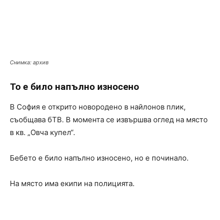
Снимка: архив
То е било напълно износено
В София е открито новородено в найлонов плик,
съобщава бТВ. В момента се извършва оглед на място
в кв. „Овча купел“.
Бебето е било напълно износено, но е починало.
На място има екипи на полицията.