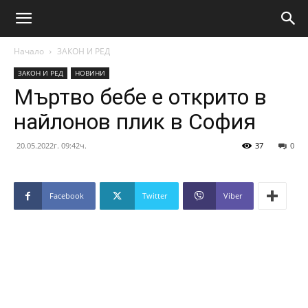
Начало
ЗАКОН И РЕД
ЗАКОН И РЕД
НОВИНИ
Мъртво бебе е открито в
найлонов плик в София
20.05.2022г. 09:42ч.
37
0
Facebook
Twitter
Viber