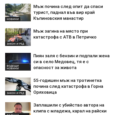
Мъж почина след опит да спаси
турист, паднал във вир край
Къпиновския манастир
НОВИНИ
Мъж загина на място при
катастрофа с АТВ в Петричко
ЗАКОН И РЕД
Пиян заля с бензин и подпали жена
си в село Медовец, тя е с
ВОДЕЩИ
опасност за живота
НОВИНИ
55-годишен мъж на тротинетка
почина след катастрофа в Горна
Оряховица
ЗАКОН И РЕД
Заплашили с убийство автора на
клипа с младежа, карал на райски