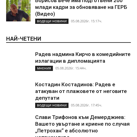
Борисов вече има подготвени 200
млади кадри за обновяване на ГЕРБ
(Видео)
05.08.2026г. 15:17ч.
ВОДЕЩИ НОВИНИ
НАЙ-ЧЕТЕНИ
Радев надмина Кирчо в комедийните
излагации в дипломацията
05.08.2026г. 15:44ч.
МНЕНИЯ
Костадин Костадинов: Радев е
атакуван от плажoвете от неговите
депутати
05.08.2026г. 17:45ч.
ВОДЕЩИ НОВИНИ
Слави Трифонов към Демерджиев:
Вашето увъртане и криене по случая
„Петрохан“ е абсолютно