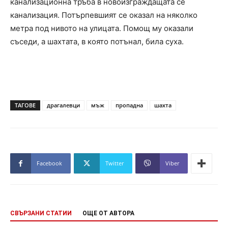
канализационна тръба в новоизграждащата се
канализация. Потърпевшият се оказал на няколко
метра под нивото на улицата. Помощ му оказали
съседи, а шахтата, в която потънал, била суха.
ТАГОВЕ
драгалевци
мъж
пропадна
шахта
Facebook
Twitter
Viber
СВЪРЗАНИ СТАТИИ
ОЩЕ ОТ АВТОРА