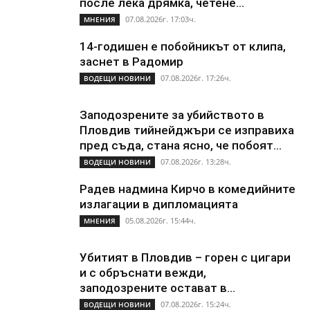
после лека дрямка, четене...
07.08.2026г. 17:03ч.
МНЕНИЯ
14-годишен е побойникът от клипа,
заснет в Радомир
07.08.2026г. 17:26ч.
ВОДЕЩИ НОВИНИ
Заподозрените за убийството в
Пловдив тийнейджъри се изправиха
пред съда, стана ясно, че побоят...
07.08.2026г. 13:28ч.
ВОДЕЩИ НОВИНИ
Радев надмина Кирчо в комедийните
излагации в дипломацията
05.08.2026г. 15:44ч.
МНЕНИЯ
Убитият в Пловдив – горен с цигари
и с обръснати вежди,
заподозрените остават в...
07.08.2026г. 15:24ч.
ВОДЕЩИ НОВИНИ