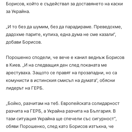
Борисов, който е съдействал за доставянето на каски
за Украйна.
„И то без да шумим, без да парадираме. Преведохме,
дадохме парите, купиха, една дума не сме казали“,
добави Борисов.
Порошенко сподели, че вече е канил веднъж Борисов
в Киев. „И на следващия ден след поканата ме
арестуваха. Защото се правят на прозападни, но са
комунисти в истинския смисъл на думата“, обясни
лидерът на ГЕРБ.
„Бойко, разчитам на теб. Европейската солидарност
разчита на ГЕРБ, а Украйна разчита на България. В
тази ситуация Украйна ще спечели със сигурност“,
обяви Порошенко, след като Борисов изтъкна, че