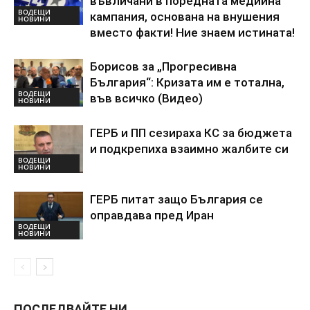
въвличани в поредната медийна
ВОДЕЩИ
кампания, основана на внушения
НОВИНИ
вместо факти! Ние знаем истината!
Борисов за „Прогресивна
България“: Кризата им е тотална,
ВОДЕЩИ
във всичко (Видео)
НОВИНИ
ГЕРБ и ПП сезираха КС за бюджета
и подкрепиха взаимно жалбите си
ВОДЕЩИ
НОВИНИ
ГЕРБ питат защо България се
оправдава пред Иран
ВОДЕЩИ
НОВИНИ
ПОСЛЕДВАЙТЕ НИ