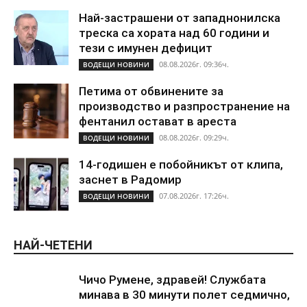
Най-застрашени от западнонилска
треска са хората над 60 години и
тези с имунен дефицит
08.08.2026г. 09:36ч.
ВОДЕЩИ НОВИНИ
Петима от обвинените за
производство и разпространение на
фентанил остават в ареста
08.08.2026г. 09:29ч.
ВОДЕЩИ НОВИНИ
14-годишен е побойникът от клипа,
заснет в Радомир
07.08.2026г. 17:26ч.
ВОДЕЩИ НОВИНИ
НАЙ-ЧЕТЕНИ
Чичо Румене, здравей! Службата
минава в 30 минути полет седмично,