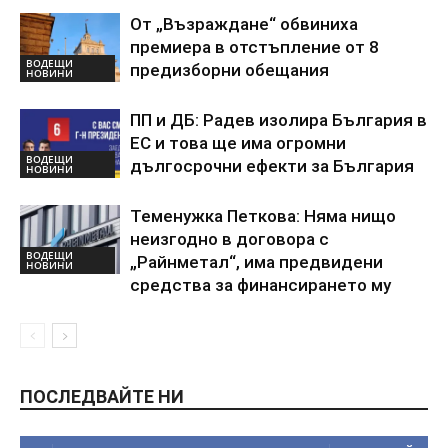
От „Възраждане“ обвиниха
премиера в отстъпление от 8
ВОДЕЩИ
предизборни обещания
НОВИНИ
ПП и ДБ: Радев изолира България в
ЕС и това ще има огромни
ВОДЕЩИ
дългосрочни ефекти за България
НОВИНИ
Теменужка Петкова: Няма нищо
неизгодно в договора с
ВОДЕЩИ
„Райнметал“, има предвидени
НОВИНИ
средства за финансирането му
ПОСЛЕДВАЙТЕ НИ