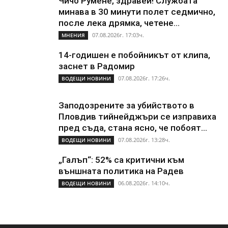
Чичо Румене, здравей! Службата
минава в 30 минути полет седмично,
после лека дрямка, четене...
07.08.2026г. 17:03ч.
МНЕНИЯ
14-годишен е побойникът от клипа,
заснет в Радомир
07.08.2026г. 17:26ч.
ВОДЕЩИ НОВИНИ
Заподозрените за убийството в
Пловдив тийнейджъри се изправиха
пред съда, стана ясно, че побоят...
07.08.2026г. 13:28ч.
ВОДЕЩИ НОВИНИ
„Галъп“: 52% са критични към
външната политика на Радев
06.08.2026г. 14:10ч.
ВОДЕЩИ НОВИНИ