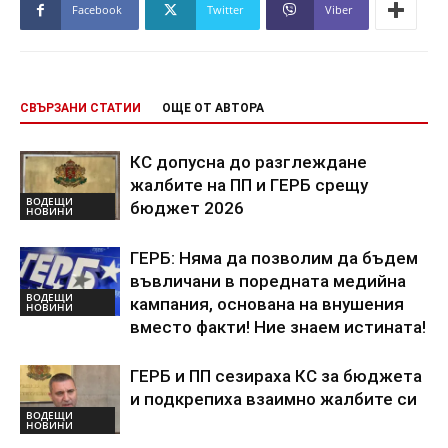
Facebook
Twitter
Viber
СВЪРЗАНИ СТАТИИ
ОЩЕ ОТ АВТОРА
КС допусна до разглеждане
жалбите на ПП и ГЕРБ срещу
ВОДЕЩИ
бюджет 2026
НОВИНИ
ГЕРБ: Няма да позволим да бъдем
въвличани в поредната медийна
ВОДЕЩИ
кампания, основана на внушения
НОВИНИ
вместо факти! Ние знаем истината!
ГЕРБ и ПП сезираха КС за бюджета
и подкрепиха взаимно жалбите си
ВОДЕЩИ
НОВИНИ