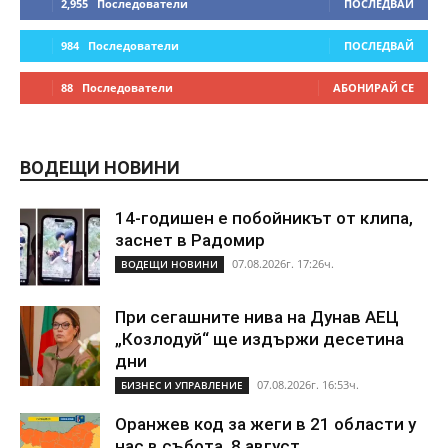
2,955
Последователи
ПОСЛЕДВАЙ
984
Последователи
ПОСЛЕДВАЙ
88
Последователи
АБОНИРАЙ СЕ
ВОДЕЩИ НОВИНИ
14-годишен е побойникът от клипа,
заснет в Радомир
07.08.2026г. 17:26ч.
ВОДЕЩИ НОВИНИ
При сегашните нива на Дунав АЕЦ
„Козлодуй“ ще издържи десетина
дни
07.08.2026г. 16:53ч.
БИЗНЕС И УПРАВЛЕНИЕ
Оранжев код за жеги в 21 области у
нас в събота, 8 август