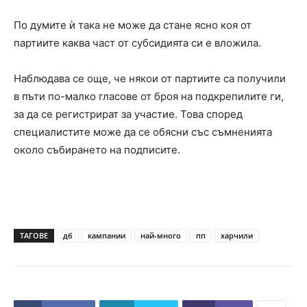
По думите ѝ така не може да стане ясно коя от
партиите каква част от субсидията си е вложила.
Наблюдава се още, че някои от партиите са получили
в пъти по-малко гласове от броя на подкрепилите ги,
за да се регистрират за участие. Това според
специалистите може да се обясни със съмненията
около събирането на подписите.
ТАГОВЕ
дб
кампании
най-много
пп
харчили