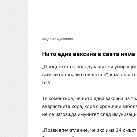
Мира Кожухарова
Нито една ваксина в света няма
„Процентът на боледуващите и умиращите 
всички останали е нищожен“, каза съвет
bTV.
Тя коментира, че нито една ваксина на т
възрастните хора, хора с хронични забол
не се изгражда имунитет след имунизаци
„Прави впечатление, че ако има 34 смъртн