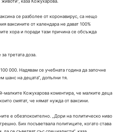
животи“, каза Кожухарова.
ваксина се разболее от коронавирус, са нещо
ия ваксините от календара не дават 100%
тните хора и поради тази причина се обсъжда
 за третата доза.
 100 000. Надявам се учебната година да започне
м шанс на децата“, допълни тя.
й-малките Кожухарова коментира, че малките деца
които смятат, че нямат нужда от ваксини.
ните е обезпокоително. „Дори на политическо ниво
огрешно. Бих посъветвала политиците, когато става
, да се съветват със специалисти“, каза