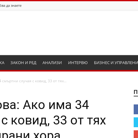
бва да знаете
КА
ЗАКОН И РЕД
АНАЛИЗИ
ИНТЕРВЮ
БИЗНЕС И УПРАВЛЕН
смъртни случая с ковид, 33 от тях...
П
ва: Ако има 34
с ковид, 33 от тях
ирани хора