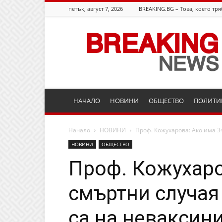
петък, август 7, 2026
BREAKING.BG – Това, което тря
Breaking.bg
НАЧАЛО
НОВИНИ
ОБЩЕСТВО
ПОЛИТИ
Начало
НОВИНИ
Проф. Кожухарова: Ако има 34 
НОВИНИ
ОБЩЕСТВО
Проф. Кожухаро
смъртни случая 
са на неваксин