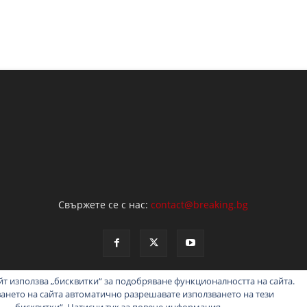
Свържете се с нас:
contact@breaking.bg
т използва „бисквитки“ за подобряване функционалността на сайта.
ването на сайта автоматично разрешавате използването на тези