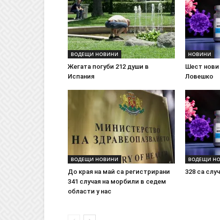
ВОДЕЩИ НОВИНИ
НОВИНИ
Жегата погуби 212 души в
Шест нови 
Испания
Ловешко
ВОДЕЩИ НОВИНИ
ВОДЕЩИ Н
До края на май са регистрирани
328 са слу
341 случая на морбили в седем
области у нас