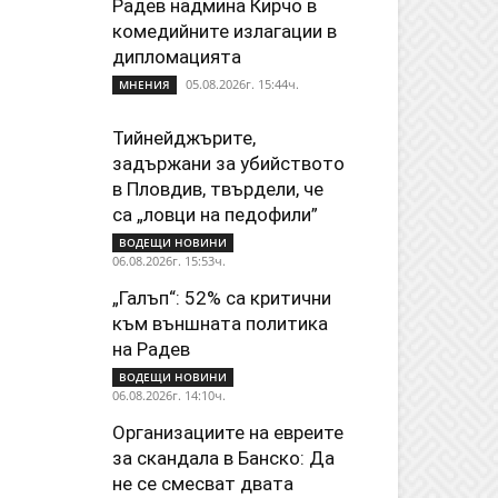
Радев надмина Кирчо в
комедийните излагации в
дипломацията
05.08.2026г. 15:44ч.
МНЕНИЯ
Тийнейджърите,
задържани за убийството
в Пловдив, твърдели, че
са „ловци на педофили”
ВОДЕЩИ НОВИНИ
06.08.2026г. 15:53ч.
„Галъп“: 52% са критични
към външната политика
на Радев
ВОДЕЩИ НОВИНИ
06.08.2026г. 14:10ч.
Организациите на евреите
за скандала в Банско: Да
не се смесват двата