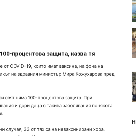
 100-процентова защита, казва тя
от COVID-19, които имат ваксина, на фона на
никът на здравния министър Мира Кожухарова пред
ози свят няма 100-процентова защита. При
явания и дори деца с такива заболявания понякога
я.
Н
и случая, 33 от тях са на неваксинирани хора.