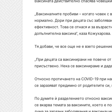
Ваксината действително спасява човешки 
„Ваксиналните пробиви – когато човек с 
нормално. Дори при децата със заболяван
ефективност. Това се отнася и за възрас
допълнителна ваксина“, каза Кожухарова.
Тя добави, че все още не е взето решение
„При децата са ваксинирани не повече от
присъствено. Нека се ваксинираме и даде
Относно протичането на COVID-19 при на
се заразяват предимно от родителите си, 
По думите ѝ разделението относно вакси
се вкарва темата за ваксините, което е п
дума за заразни заболявания и ваксинации