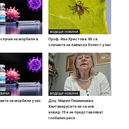
ВОДЕЩИ НОВИНИ
случая на морбили в
Проф. Ива Христова: 85 са
случаите на лаймска болест у нас
ОВИНИ
ВОДЕЩИ НОВИНИ
чаите на морбили у нас
Доц. Мария Пишмишева:
Хантавирусите не са нов
ковид-19 и не представляват
глобален риск