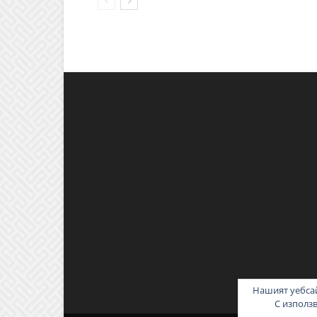
Нашият уебсай
С използ