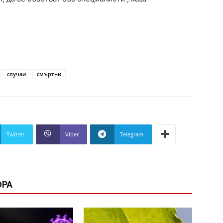
случаи
смъртни
Twitter
Viber
Telegram
ОРА