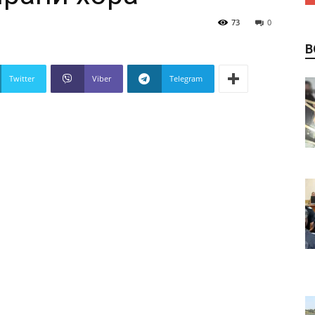
73
0
В
Twitter
Viber
Telegram