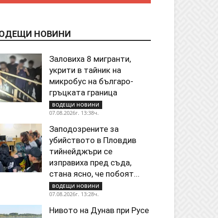
ОДЕЩИ НОВИНИ
Заловиха 8 мигранти,
укрити в тайник на
микробус на българо-
гръцката граница
ВОДЕЩИ НОВИНИ
07.08.2026г. 13:38ч.
Заподозрените за
убийството в Пловдив
тийнейджъри се
изправиха пред съда,
стана ясно, че побоят...
ВОДЕЩИ НОВИНИ
07.08.2026г. 13:28ч.
Нивото на Дунав при Русе