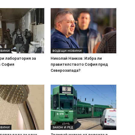
ОВИНИ
ВОДЕЩИ НОВИНИ
ри лаборатория за
Николай Нанков: Избра ли
в София
правителството София пред
Северозапада?
ОВИНИ
ЗАКОН И РЕД
топла вода за една
Трамвай излезе от релсите в