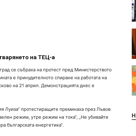
тварянето на ТЕЦ-а
град се събраха на протест пред Министерството
ината е принудителното спиране на работата на
сково на 21 април. Демонстрацията днес е
ия Луиза“ протестиращите преминаха през Лъвов
Н
 зелен режим, утре режим на тока“, „Не убивайте
ра българската енергетика“.