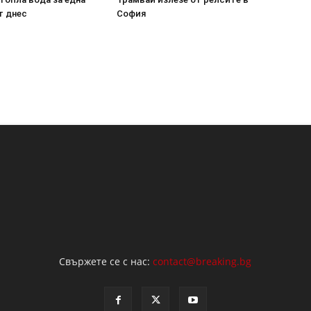
т днес
София
Свържете се с нас:
contact@breaking.bg