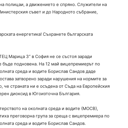
 на полицаи, а движението е спряно. Служители на
инистерския съвет и до Народното събрание,
арската енергетика! Съхранете българската
ТЕЦ Марица 3“ в София не се състоя заради
ще бъде подновена. На 12 май вицепремиерът по
олната среда и водите Борислав Сандов даде
 остава затворено заради нарушения на нормите за
, че страната ни е осъдена от Съда на Европейския
ерен диоксид в Югоизточна България.
терството на околната среда и водите (МОСВ),
тиха преговорна група за среща с вицепремиера по
олната среда и водите Борислав Сандов.