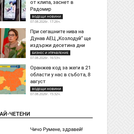
от клипа, заснет в
Радомир
ВОДЕЩИ НОВИНИ
07.08.2026г. 17:26ч.
При сегашните нива на
Дунав АЕЦ „Козлодуй“ ще
издържи десетина дни
БИЗНЕС И УПРАВЛЕНИЕ
07.08.2026г. 16:53ч.
Оранжев код за жеги в 21
области у нас в събота, 8
август
ВОДЕЩИ НОВИНИ
07.08.2026г. 15:32ч.
АЙ-ЧЕТЕНИ
Чичо Румене, здравей!