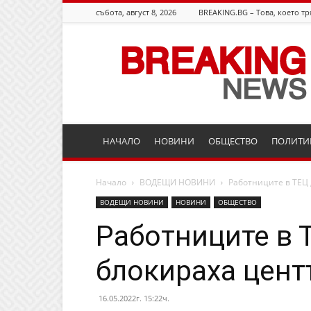
събота, август 8, 2026
BREAKING.BG – Това, което тр
Breaking.bg
НАЧАЛО
НОВИНИ
ОБЩЕСТВО
ПОЛИТИ
Начало
ВОДЕЩИ НОВИНИ
Работниците в ТЕЦ
ВОДЕЩИ НОВИНИ
НОВИНИ
ОБЩЕСТВО
Работниците в 
блокираха цент
16.05.2022г. 15:22ч.