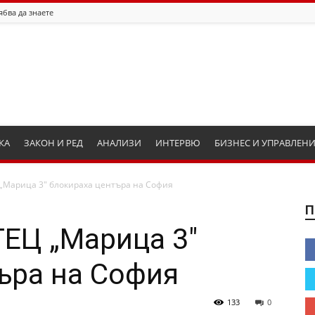
ябва да знаете
КА
ЗАКОН И РЕД
АНАЛИЗИ
ИНТЕРВЮ
БИЗНЕС И УПРАВЛЕН
 „Марица 3″ блокираха центъра на София
П
ТЕЦ „Марица 3″
ъра на София
133
0