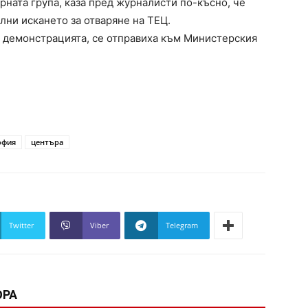
ната група, каза пред журналисти по-късно, че
лни искането за отваряне на ТЕЦ.
а демонстрацията, се отправиха към Министерския
офия
центъра
Twitter
Viber
Telegram
ОРА