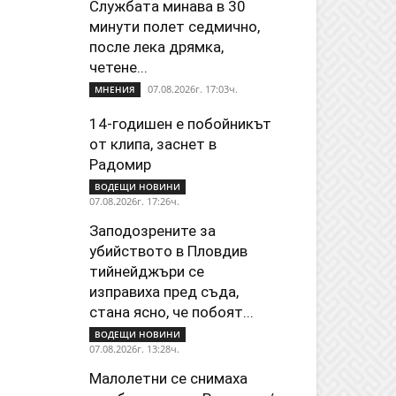
Службата минава в 30
минути полет седмично,
после лека дрямка,
четене...
07.08.2026г. 17:03ч.
МНЕНИЯ
14-годишен е побойникът
от клипа, заснет в
Радомир
ВОДЕЩИ НОВИНИ
07.08.2026г. 17:26ч.
Заподозрените за
убийството в Пловдив
тийнейджъри се
изправиха пред съда,
стана ясно, че побоят...
ВОДЕЩИ НОВИНИ
07.08.2026г. 13:28ч.
Малолетни се снимаха