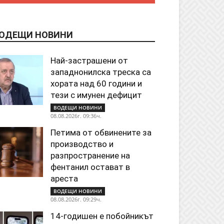
ОДЕЩИ НОВИНИ
Най-застрашени от
западнонилска треска са
хората над 60 години и
тези с имунен дефицит
ВОДЕЩИ НОВИНИ
08.08.2026г. 09:36ч.
Петима от обвинените за
производство и
разпространение на
фентанил остават в
ареста
ВОДЕЩИ НОВИНИ
08.08.2026г. 09:29ч.
14-годишен е побойникът