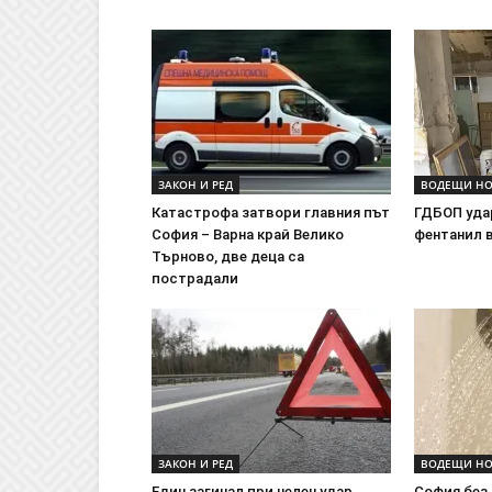
ЗАКОН И РЕД
ВОДЕЩИ Н
Катастрофа затвори главния път
ГДБОП уда
София – Варна край Велико
фентанил 
Търново, две деца са
пострадали
ЗАКОН И РЕД
ВОДЕЩИ Н
Един загинал при челен удар
София без 