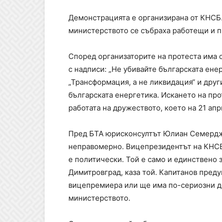
Демонстрацията е организирана от КНСБ.
министерството се събраха работещи и п
Според организаторите на протеста има 
с надписи: „Не убивайте българската енерг
„Трансформация, а не ликвидация“ и друг
българската енергетика. Искането на пр
работата на дружеството, което на 21 ап
Пред БТА юрисконсултът Юлиан Семерджи
неправомерно. Вицепрезидентът на КНСБ 
е политически. Той е само и единствено з
Димитровград, каза той. Капитанов преду
вицепремиера или ще има по-сериозни де
министерството.