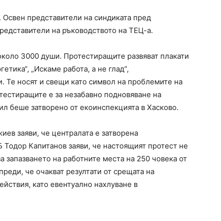
 Освен представители на синдиката пред
редставители на ръководството на ТЕЦ-а.
около 3000 души. Протестиращите развяват плакати
етика“, „Искаме работа, а не глад“,
и. Те носят и свещи като символ на проблемите на
отестиращите е за незабавно подновяване на
рил беше затворено от екоинспекцията в Хасково.
ев заяви, че централата е затворена
Тодор Капитанов заяви, че настоящият протест не
а запазването на работните места на 250 човека от
преди, че очакват резултати от срещата на
йствия, като евентуално нахлуване в