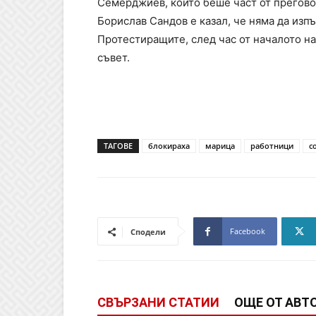
Семерджиев, който беше част от преговор
Борислав Сандов е казал, че няма да изпъ
Протестиращите, след час от началото н
съвет.
ТАГОВЕ
блокираха
марица
работници
с
Facebook
Сподели
СВЪРЗАНИ СТАТИИ
ОЩЕ ОТ АВТ