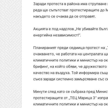
Заради протеста в района има струпване
реда ще съпътстват протестиращите до М
накъдето се очаква да се отправят.
Акцията е под надслов „Не убивайте бълг
енергийна независимост!“.
Планираният преди седмица протест на „
очакването, че работата на централата 
климатичните политики и министър на ок
брифинг, на който обяви, че дружеството
качество на въздуха. Той информира също
съюз заради системно замърсяване със с
Минути след като се събраха пред Минис
протестиращите от „ТЕЦ Марица 3“ изпра
климатичните политики и министър на ок