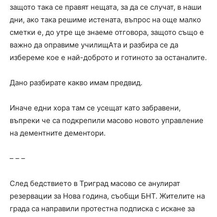
защото така се правят нещата, за да се случат, в наши
дни, ако така решиме истената, въпрос на още малко
сметки е, до утре ще знаеме отговора, защото също е
важно да оправиме училищАта и разбира се да
избереме кое е най-доброто и готиното за останалите.
Дано разбирате какво имам предвид.
Иначе едни хора там се усещат като забравени,
въпреки че са подкрепили масово новото управление
на дементните дементори.
– – –
След бедствието в Триград масово се анулират
резервации за Нова година, съобщи БНТ. Жителите на
града са направили протестна подписка с искане за