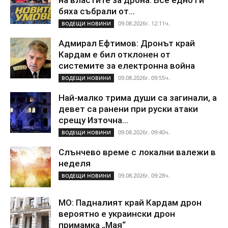
на властите за дрона: Все едно ги
бяха събрали от...
09.08.2026г. 12:11ч.
ВОДЕЩИ НОВИНИ
Адмирал Ефтимов: Дронът край
Кардам е бил отклонен от
системите за електронна война
09.08.2026г. 09:55ч.
ВОДЕЩИ НОВИНИ
Най-малко трима души са загинали, а
девет са ранени при руски атаки
срещу Източна...
09.08.2026г. 09:40ч.
ВОДЕЩИ НОВИНИ
Слънчево време с локални валежи в
неделя
09.08.2026г. 09:28ч.
ВОДЕЩИ НОВИНИ
МО: Падналият край Кардам дрон
вероятно е украински дрон
примамка „Мая“