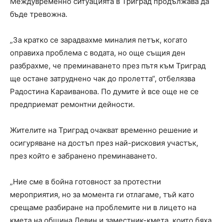
Междувременно ситуацията в Триград продължава да
бъде тревожна.
„За кратко се зарадвахме миналия петък, когато
оправиха проблема с водата, но още същия ден
разбрахме, че преминаването през пътя към Триград
ще остане затруднено чак до пролетта“, отбелязва
Радостина Караиванова. По думите ѝ все още не се
предприемат ремонтни дейности.
Жителите на Триград очакват временно решение и
осигуряване на достъп през най-рисковия участък,
през който е забранено преминаването.
„Ние сме в бойна готовност за протестни
мероприятия, но за момента ги отлагаме, тъй като
срещаме разбиране на проблемите ни в лицето на
кмета на община Девин и заместник-кмета, които бяха