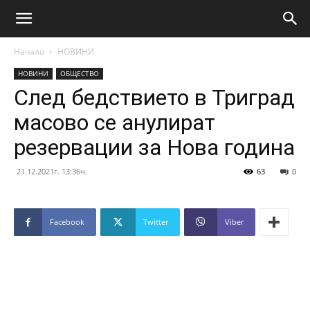
Начало
НОВИНИ
НОВИНИ
ОБЩЕСТВО
След бедствието в Триград
масово се анулират
резервации за Нова година
21.12.2021г. 13:36ч.
63
0
Facebook
Twitter
Viber