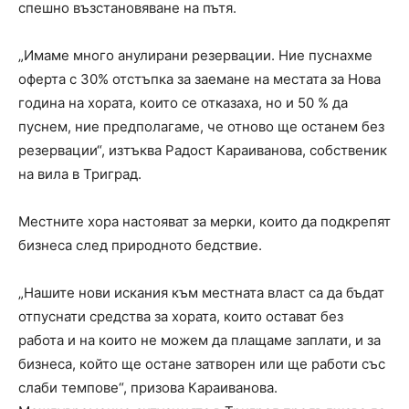
спешно възстановяване на пътя.
„Имаме много анулирани резервации. Ние пуснахме
оферта с 30% отстъпка за заемане на местата за Нова
година на хората, които се отказаха, но и 50 % да
пуснем, ние предполагаме, че отново ще останем без
резервации“, изтъква Радост Караиванова, собственик
на вила в Триград.
Местните хора настояват за мерки, които да подкрепят
бизнеса след природното бедствие.
„Нашите нови искания към местната власт са да бъдат
отпуснати средства за хората, които остават без
работа и на които не можем да плащаме заплати, и за
бизнеса, който ще остане затворен или ще работи със
слаби темпове“, призова Караиванова.