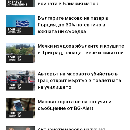
БИЗНЕС И
войната в Близкия изток
УПРАВЛЕНИЕ
Българите масово на пазар в
Гърция, до 30% по-евтино в
ВОДЕЩИ
южната ни съседка
НОВИНИ
Мечки изядоха ябълките и крушите
в Триград, нападат вече и животни
ВОДЕЩИ
НОВИНИ
Авторът на масовото убийство в
Грац открит мъртъв в тоалетната
ВОДЕЩИ
на училището
НОВИНИ
Масово хората не са получили
съобщение от BG-Alert
ВОДЕЩИ
НОВИНИ
Активисти масово напускат