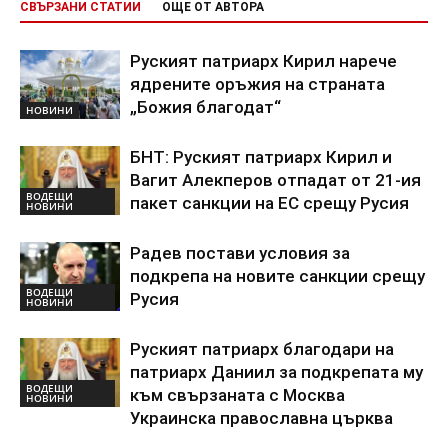
СВЪРЗАНИ СТАТИИ
ОЩЕ ОТ АВТОРА
Руският патриарх Кирил нарече
ядрените оръжия на страната
„Божия благодат“
НОВИНИ
БНТ: Руският патриарх Кирил и
Вагит Алекперов отпадат от 21-ия
ВОДЕЩИ
пакет санкции на ЕС срещу Русия
НОВИНИ
Радев постави условия за
подкрепа на новите санкции срещу
ВОДЕЩИ
Русия
НОВИНИ
Руският патриарх благодари на
патриарх Даниил за подкрепата му
ВОДЕЩИ
към свързаната с Москва
НОВИНИ
Украинска православна църква