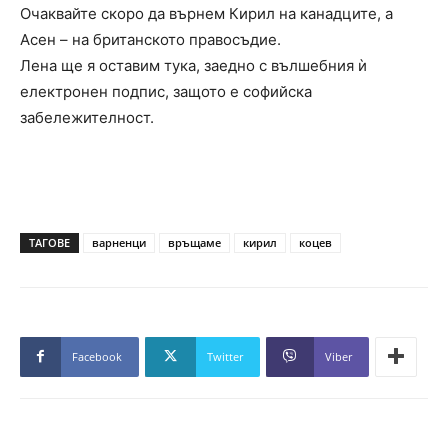
Очаквайте скоро да върнем Кирил на канадците, а
Асен – на британското правосъдие.
Лена ще я оставим тука, заедно с вълшебния ѝ
електронен подпис, защото е софийска
забележителност.
ТАГОВЕ
варненци
връщаме
кирил
коцев
Facebook
Twitter
Viber