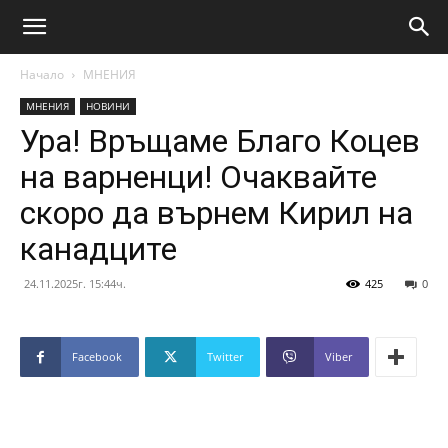
Начало
МНЕНИЯ
МНЕНИЯ
НОВИНИ
Ура! Връщаме Благо Коцев
на варненци! Очаквайте
скоро да върнем Кирил на
канадците
24.11.2025г. 15:44ч.
425
0
Facebook
Twitter
Viber