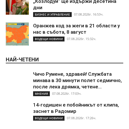
„Козлодуй“ ще издържи десетина
дни
07.08.2026г. 16:53ч.
БИЗНЕС И УПРАВЛЕНИЕ
Оранжев код за жеги в 21 области у
нас в събота, 8 август
07.08.2026г. 15:32ч.
ВОДЕЩИ НОВИНИ
НАЙ-ЧЕТЕНИ
Чичо Румене, здравей! Службата
минава в 30 минути полет седмично,
после лека дрямка, четене...
07.08.2026г. 17:03ч.
МНЕНИЯ
14-годишен е побойникът от клипа,
заснет в Радомир
07.08.2026г. 17:26ч.
ВОДЕЩИ НОВИНИ