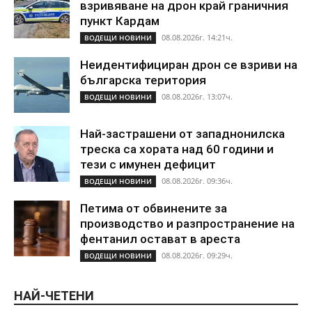
взривяване на дрон край граничния
пункт Кардам
08.08.2026г. 14:21ч.
ВОДЕЩИ НОВИНИ
Неидентифициран дрон се взриви на
българска територия
08.08.2026г. 13:07ч.
ВОДЕЩИ НОВИНИ
Най-застрашени от западнонилска
треска са хората над 60 години и
тези с имунен дефицит
08.08.2026г. 09:36ч.
ВОДЕЩИ НОВИНИ
Петима от обвинените за
производство и разпространение на
фентанил остават в ареста
08.08.2026г. 09:29ч.
ВОДЕЩИ НОВИНИ
НАЙ-ЧЕТЕНИ