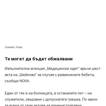
Снимка: Нова
Те могат да бъдат обжалвани
Изпълнителна агенция „Медицински одит“ връчи шест
акта на „Шейново“ за случая с разменените бебета,
съобщи NOVA.
Eдин от тях е на болницата, а останалите пет – на
служители, свързани с допуснатата грешка. По закон
за всеки от тези актове за административни