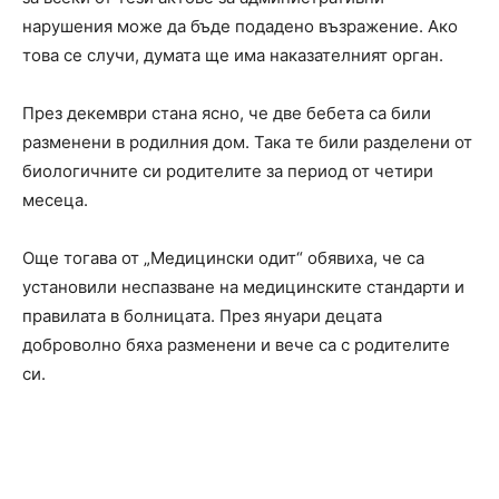
нарушения може да бъде подадено възражение. Ако
това се случи, думата ще има наказателният орган.
През декември стана ясно, че две бебета са били
разменени в родилния дом. Така те били разделени от
биологичните си родителите за период от четири
месеца.
Още тогава от „Медицински одит“ обявиха, че са
установили неспазване на медицинските стандарти и
правилата в болницата. През януари децата
доброволно бяха разменени и вече са с родителите
си.