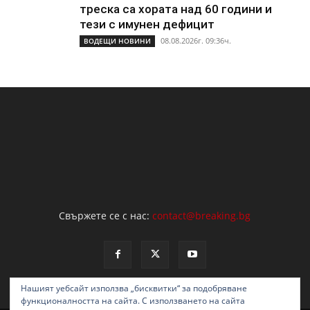
треска са хората над 60 години и
тези с имунен дефицит
08.08.2026г. 09:36ч.
ВОДЕЩИ НОВИНИ
Свържете се с нас:
contact@breaking.bg
Нашият уебсайт използва „бисквитки“ за подобряване
функционалността на сайта. С използването на сайта