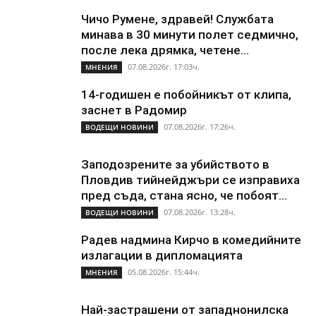
Чичо Румене, здравей! Службата
минава в 30 минути полет седмично,
после лека дрямка, четене...
07.08.2026г. 17:03ч.
МНЕНИЯ
14-годишен е побойникът от клипа,
заснет в Радомир
07.08.2026г. 17:26ч.
ВОДЕЩИ НОВИНИ
Заподозрените за убийството в
Пловдив тийнейджъри се изправиха
пред съда, стана ясно, че побоят...
07.08.2026г. 13:28ч.
ВОДЕЩИ НОВИНИ
Радев надмина Кирчо в комедийните
излагации в дипломацията
05.08.2026г. 15:44ч.
МНЕНИЯ
Най-застрашени от западнонилска