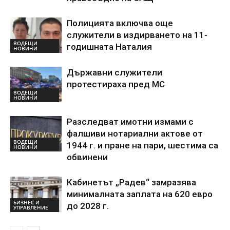
Полицията включва още
служители в издирването на 11-
ВОДЕЩИ
годишната Наталия
НОВИНИ
Държавни служители
протестираха пред МС
ВОДЕЩИ
НОВИНИ
Разследват имотни измами с
фалшиви нотариални актове от
ВОДЕЩИ
1944 г. и пране на пари, шестима са
НОВИНИ
обвинени
Кабинетът „Радев“ замразява
минималната заплата на 620 евро
БИЗНЕС И
до 2028 г.
УПРАВЛЕНИЕ