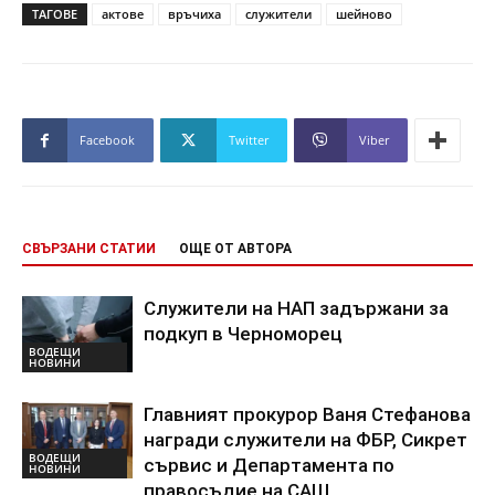
ТАГОВЕ
актове
връчиха
служители
шейново
Facebook
Twitter
Viber
СВЪРЗАНИ СТАТИИ
ОЩЕ ОТ АВТОРА
Служители на НАП задържани за
подкуп в Черноморец
ВОДЕЩИ
НОВИНИ
Главният прокурор Ваня Стефанова
награди служители на ФБР, Сикрет
ВОДЕЩИ
сървис и Департамента по
НОВИНИ
правосъдие на САЩ