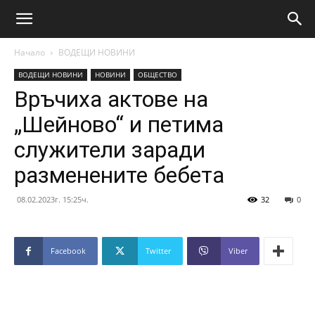
Начало
ВОДЕЩИ НОВИНИ
ВОДЕЩИ НОВИНИ
НОВИНИ
ОБЩЕСТВО
Връчиха актове на
„Шейново“ и петима
служители заради
разменените бебета
08.02.2023г. 15:25ч.
32
0
Facebook
Twitter
Viber