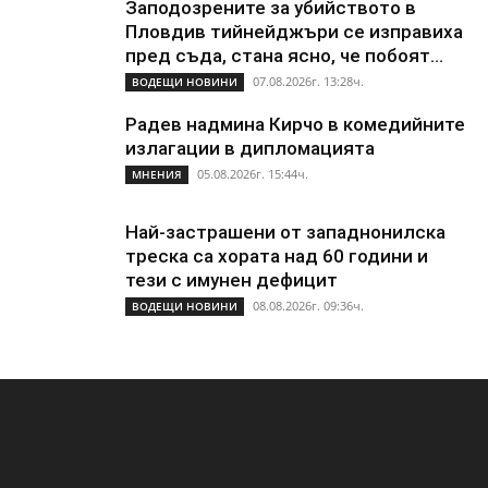
Заподозрените за убийството в
Пловдив тийнейджъри се изправиха
пред съда, стана ясно, че побоят...
07.08.2026г. 13:28ч.
ВОДЕЩИ НОВИНИ
Радев надмина Кирчо в комедийните
излагации в дипломацията
05.08.2026г. 15:44ч.
МНЕНИЯ
Най-застрашени от западнонилска
треска са хората над 60 години и
тези с имунен дефицит
08.08.2026г. 09:36ч.
ВОДЕЩИ НОВИНИ