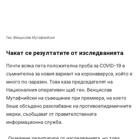
Ген. Венцислав Мутафчийски
Чакат се резултатите от изследванията
Почти всяка пета положителна проба за COVID-19 е
съмнителна за новия вариант на коронавируса, който е
много по-заразен. Това каза председателят на
Националния оперативен щаб ген. Венцислав
Мутафчийски на съвещание при премиера, на което
беше обсъдено разхлабване на противоепидемичните
мерки, съобщават от правителствената
информационна служба.
„Очакваме резултатите от изследванията, но това