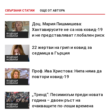
СВЪРЗАНИ СТАТИИ
ОЩЕ ОТ АВТОРА
Доц. Мария Пишмишева:
Хантавирусите не са нов ковид-19
ВОДЕЩИ
и не представляват глобален риск
НОВИНИ
22 жертви на грип и ковид за
седмица в Гърция
ВОДЕЩИ
НОВИНИ
Проф. Ива Христова: Нипа няма да
повтори ковид-19
ВОДЕЩИ
НОВИНИ
„Тренд“: Песимизъм преди новата
година – двоен ръст на
ВОДЕЩИ
очакващите по-лоши времена
НОВИНИ