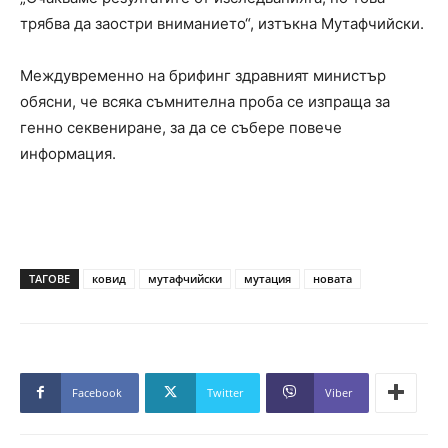
трябва да заостри вниманието“, изтъкна Мутафчийски.
Междувременно на брифинг здравният министър
обясни, че всяка съмнителна проба се изпраща за
генно секвениране, за да се събере повече
информация.
ТАГОВЕ
ковид
мутафчийски
мутация
новата
Facebook
Twitter
Viber