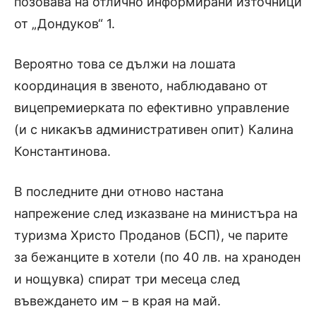
позовава на отлично информирани източници
от „Дондуков“ 1.
Вероятно това се дължи на лошата
координация в звеното, наблюдавано от
вицепремиерката по ефективно управление
(и с никакъв административен опит) Калина
Константинова.
В последните дни отново настана
напрежение след изказване на министъра на
туризма Христо Проданов (БСП), че парите
за бежанците в хотели (по 40 лв. на храноден
и нощувка) спират три месеца след
въвеждането им – в края на май.