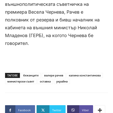
външнополитическата съветничка на
премиера Весела Чернева, Рачев е
полковник от резерва и бивш началник на
кабинета на външния министър Николай
Младенов (ГЕРБ), на когото Чернева бе
говорител.
ТАГОВЕ
бежанците
валери рачев
калина константинова
министерски съвет
оставка
украйна
Facebook
Twitter
Viber