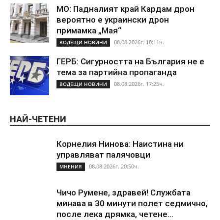
МО: Падналият край Кардам дрон
вероятно е украински дрон
примамка „Мая“
08.08.2026г. 18:11ч.
ВОДЕЩИ НОВИНИ
ГЕРБ: Сигурността на България не е
тема за партийна пропаганда
08.08.2026г. 17:25ч.
ВОДЕЩИ НОВИНИ
НАЙ-ЧЕТЕНИ
Корнелия Нинова: Наистина ни
управляват палячовци
08.08.2026г. 20:50ч.
МНЕНИЯ
Чичо Румене, здравей! Службата
минава в 30 минути полет седмично,
после лека дрямка, четене...