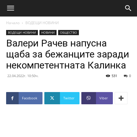
Начало
ВОДЕЩИ НОВИНИ
ВОДЕЩИ НОВИНИ
НОВИНИ
ОБЩЕСТВО
Валери Рачев напусна
щаба за бежанците заради
некомпетентната Калинка
22.04.2022г. 10:50ч.
531
0
Facebook
Twitter
Viber