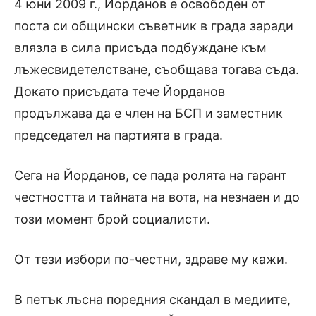
4 юни 2009 г., Йорданов е освободен от
поста си общински съветник в града заради
влязла в сила присъда подбуждане към
лъжесвидетелстване, съобщава тогава съда.
Докато присъдата тече Йорданов
продължава да е член на БСП и заместник
председател на партията в града.
Сега на Йорданов, се пада ролята на гарант
честността и тайната на вота, на незнаен и до
този момент брой социалисти.
От тези избори по-честни, здраве му кажи.
В петък лъсна поредния скандал в медиите,