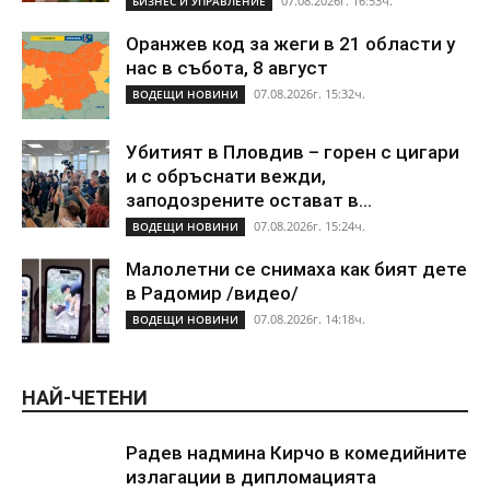
07.08.2026г. 16:53ч.
БИЗНЕС И УПРАВЛЕНИЕ
Оранжев код за жеги в 21 области у
нас в събота, 8 август
07.08.2026г. 15:32ч.
ВОДЕЩИ НОВИНИ
Убитият в Пловдив – горен с цигари
и с обръснати вежди,
заподозрените остават в...
07.08.2026г. 15:24ч.
ВОДЕЩИ НОВИНИ
Малолетни се снимаха как бият дете
в Радомир /видео/
07.08.2026г. 14:18ч.
ВОДЕЩИ НОВИНИ
НАЙ-ЧЕТЕНИ
Радев надмина Кирчо в комедийните
излагации в дипломацията