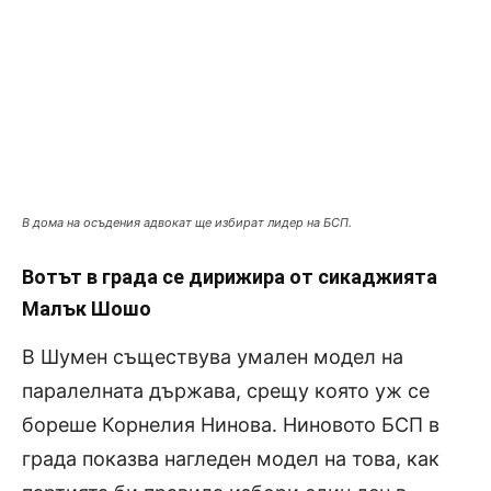
В дома на осъдения адвокат ще избират лидер на БСП.
Вотът в града се дирижира от сикаджията
Малък Шошо
В Шумен съществува умален модел на
паралелната държава, срещу която уж се
бореше Корнелия Нинова. Ниновото БСП в
града показва нагледен модел на това, как