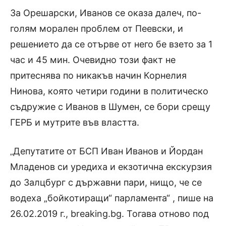
За Орешарски, Иванов се оказа далеч, по-
голям морален проблем от Пеевски, и
решението да се отърве от него бе взето за 1
час и 45 мин. Очевидно този факт не
притеснява по никакъв начин Корнелия
Нинова, която четири години в политическо
съдружие с Иванов в Шумен, се бори срещу
ГЕРБ и мутрите във властта.
Депутатите от БСП Иван Иванов и Йордан
„
Младенов си уредиха и екзотична екскурзия
до Залцбург с държавни пари, нищо, че се
водеха „бойкотиращи“ парламента“ , пише на
26.02.2019 г., breaking.bg. Тогава отново под