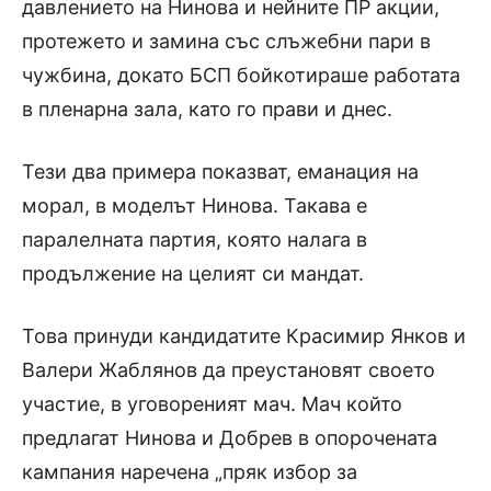
давлението на Нинова и нейните ПР акции,
протежето и замина със слъжебни пари в
чужбина, докато БСП бойкотираше работата
в пленарна зала, като го прави и днес.
Тези два примера показват, еманация на
морал, в моделът Нинова. Такава е
паралелната партия, която налага в
продължение на целият си мандат.
Това принуди кандидатите Красимир Янков и
Валери Жаблянов да преустановят своето
участие, в уговореният мач. Мач който
предлагат Нинова и Добрев в опорочената
кампания наречена „пряк избор за