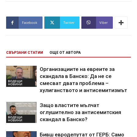
Facebook
Twitter
Viber
СВЪРЗАНИ СТАТИИ
ОЩЕ ОТ АВТОРА
Организациите на евреите за
скандала в Банско: Да не се
ВОДЕЩИ
смесват двата проблема –
НОВИНИ
хулиганството и антисемитизмът
Защо властите мълчат
оглушително за антисемитския
ВОДЕЩИ
скандал в Банско?
НОВИНИ
Бивш евродепутат от ГЕРБ: Само