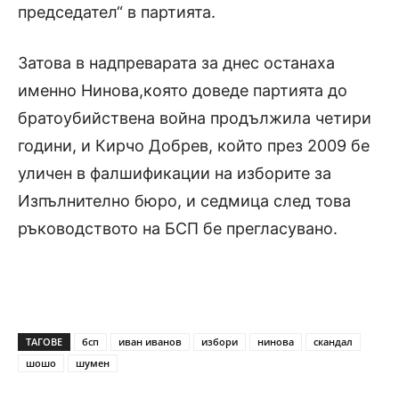
председател“ в партията.
Затова в надпреварата за днес останаха
именно Нинова,която доведе партията до
братоубийствена война продължила четири
години, и Кирчо Добрев, който през 2009 бе
уличен в фалшификации на изборите за
Изпълнително бюро, и седмица след това
ръководството на БСП бе прегласувано.
ТАГОВЕ
бсп
иван иванов
избори
нинова
скандал
шошо
шумен