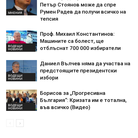
Петър Стоянов може да спре
Румен Радев да получи всичко на
МНЕНИЯ
тепсия
Проф. Михаил Константинов:
Машините са болест, ще
ВОДЕЩИ
отблъснат 700 000 избиратели
НОВИНИ
Даниел Вълчев няма да участва на
предстоящите президентски
ВОДЕЩИ
избори
НОВИНИ
Борисов за „Прогресивна
България“: Кризата им е тотална,
ВОДЕЩИ
във всичко (Видео)
НОВИНИ