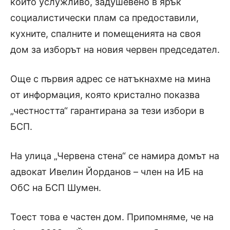
които услужливо, задушевено в ярък
социалистически плам са предоставили,
кухните, спалните и помещенията на своя
дом за изборът на новия червен председател.
Още с първия адрес се натъкнахме на мина
от информация, която кристално показва
„честността“ гарантирана за тези избори в
БСП.
На улица „Червена стена“ се намира домът на
адвокат Ивелин Йорданов – член на ИБ на
ОбС на БСП Шумен.
Тоест това е частен дом. Припомняме, че на