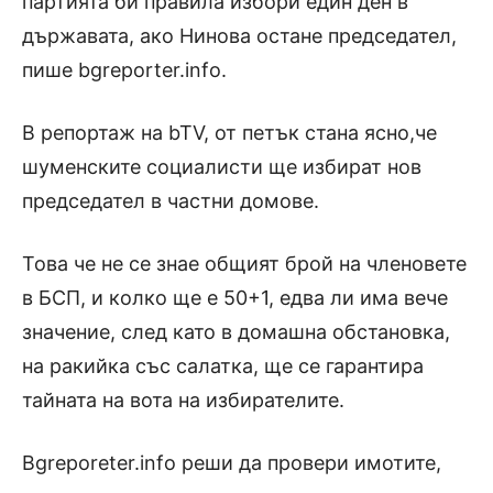
партията би правила избори един ден в
държавата, ако Нинова остане председател,
пише bgreporter.info.
В репортаж на bTV, от петък стана ясно,че
шуменските социалисти ще избират нов
председател в частни домове.
Това че не се знае общият брой на членовете
в БСП, и колко ще е 50+1, едва ли има вече
значение, след като в домашна обстановка,
на ракийка със салатка, ще се гарантира
тайната на вота на избирателите.
Bgreporeter.info реши да провери имотите,