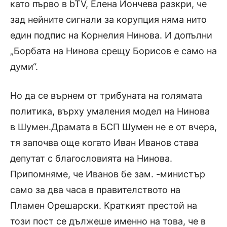
като първо в bTV, Елена Йончева разкри, че
зад нейните сигнали за корупция няма нито
един подпис на Корнелия Нинова. И допълни
„Борбата на Нинова срещу Борисов е само на
думи“.
Но да се върнем от трибуната на голямата
политика, върху умаления модел на Нинова
в Шумен.Драмата в БСП Шумен не е от вчера,
тя започва още когато Иван Иванов става
депутат с благословията на Нинова.
Припомняме, че Иванов бе зам. -министър
само за два часа в правителството на
Пламен Орешарски. Краткият престой на
този пост се дължеше именно на това, че в