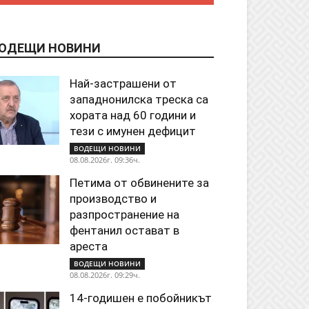
ОДЕЩИ НОВИНИ
Най-застрашени от
западнонилска треска са
хората над 60 години и
тези с имунен дефицит
ВОДЕЩИ НОВИНИ
08.08.2026г. 09:36ч.
Петима от обвинените за
производство и
разпространение на
фентанил остават в
ареста
ВОДЕЩИ НОВИНИ
08.08.2026г. 09:29ч.
14-годишен е побойникът