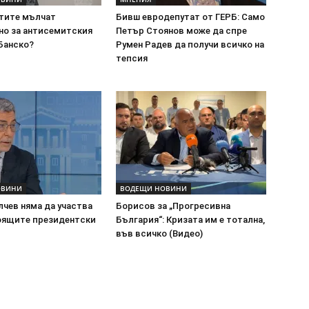
тите мълчат
Бивш евродепутат от ГЕРБ: Само
но за антисемитския
Петър Стоянов може да спре
Банско?
Румен Радев да получи всичко на
тепсия
ОВИНИ
ВОДЕЩИ НОВИНИ
чев няма да участва
Борисов за „Прогресивна
оящите президентски
България“: Кризата им е тотална,
във всичко (Видео)