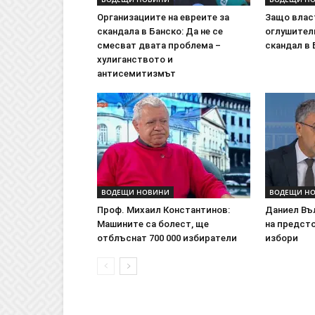
Организациите на евреите за
Защо влас
скандала в Банско: Да не се
оглушител
смесват двата проблема –
скандал в 
хулиганството и
антисемитизмът
ВОДЕЩИ НОВИНИ
ВОДЕЩИ Н
Проф. Михаил Константинов:
Даниел Въл
Машините са болест, ще
на предст
отблъснат 700 000 избиратели
избори