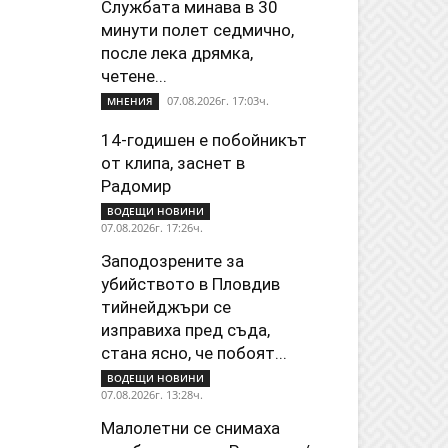
Службата минава в 30
минути полет седмично,
после лека дрямка,
четене...
07.08.2026г. 17:03ч.
МНЕНИЯ
14-годишен е побойникът
от клипа, заснет в
Радомир
ВОДЕЩИ НОВИНИ
07.08.2026г. 17:26ч.
Заподозрените за
убийството в Пловдив
тийнейджъри се
изправиха пред съда,
стана ясно, че побоят...
ВОДЕЩИ НОВИНИ
07.08.2026г. 13:28ч.
Малолетни се снимаха