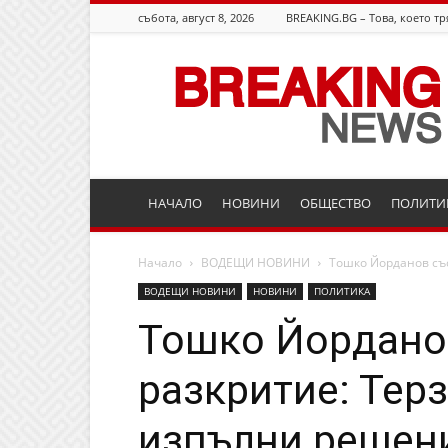
събота, август 8, 2026
BREAKING.BG – Това, което тр
Breaking.bg
НАЧАЛО
НОВИНИ
ОБЩЕСТВО
ПОЛИТИ
Начало
ВОДЕЩИ НОВИНИ
Тошко Йорданов със
ВОДЕЩИ НОВИНИ
НОВИНИ
ПОЛИТИКА
Тошко Йордано
разкритие: Тер
изпълни решени