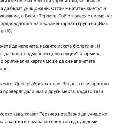
чки кметове и областни управители, че всички
а да бъдат унищожени. Оттам – нататък кметът и
указание, е Васил Терзиев. Той отговаря с писмо, че
 председателят на парламентарната група на „Има
 в НС.
ожете да напечата, каквито искате бюлетини. И
ат да бъдат подменени цели секции“, алармира
 с оригинална хартия може да си напечатате
нов.
скрито. Днес разбраха от нас. Веднага са изпратили
а проверят дали има и други места, където тези
 което задължават Терзиев незабавно да унищожи
ата хартия и незабавно след това да уведоми