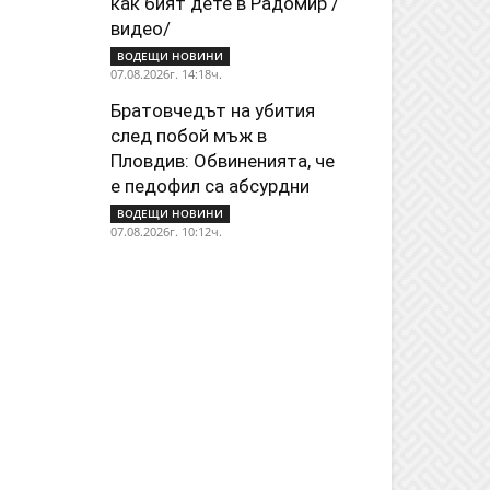
как бият дете в Радомир /
видео/
ВОДЕЩИ НОВИНИ
07.08.2026г. 14:18ч.
Братовчедът на убития
след побой мъж в
Пловдив: Обвиненията, че
е педофил са абсурдни
ВОДЕЩИ НОВИНИ
07.08.2026г. 10:12ч.