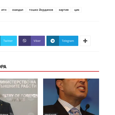
итн
скандал
тошко йорданов
хартия
цик
Twitter
Viber
Telegram
ОРА
ОВИНИ
МНЕНИЯ