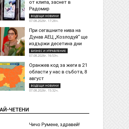
от клипа, заснет в
Радомир
ВОДЕЩИ НОВИНИ
07.08.2026г. 17:26ч.
При сегашните нива на
Дунав АЕЦ „Козлодуй“ ще
издържи десетина дни
БИЗНЕС И УПРАВЛЕНИЕ
07.08.2026г. 16:53ч.
Оранжев код за жеги в 21
области у нас в събота, 8
август
ВОДЕЩИ НОВИНИ
07.08.2026г. 15:32ч.
АЙ-ЧЕТЕНИ
Чичо Румене, здравей!