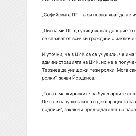
„Софийските ПП-та си позволяват да не и
„Писна ми ПП да унищожават доверието в
се спазват от всички граждани с изключе
И уточни, че в ЦИК са се учудили, че има
администрацията на ЦИК, но не е получе
Терзиев да унищожи тези ролки. Мога са
ролки“, заяви Йорданов.
„Това с маркировките на булевардите съ
Петков наруши закона с декларацията за
подписи“, заключи председателят на пар