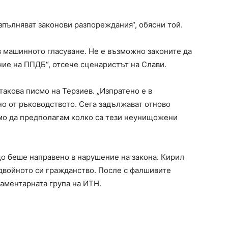
зпълняват законови разпореждания“, обясни той.
 машинното гласуване. Не е възможно законите да
ние на ППДБ“, отсече сценаристът на Слави.
 такова писмо на Терзиев. „Изпратено е в
но от ръководството. Сега задължават отново
мо да предполагам колко са тези неунищожени
що беше направено в нарушение на закона. Кирил
 двойното си гражданство. После с фалшивите
ламентарната група на ИТН.