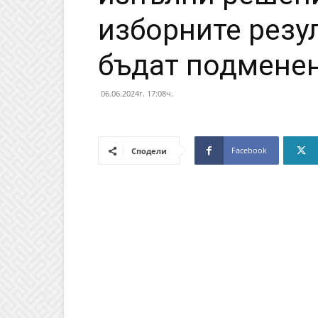
изборните резу
бъдат подменен
06.06.2024г. 17:08ч.
Facebook
Сподели