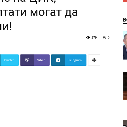
лтати могат да
В
и!
279
0
Twitter
Viber
Telegram