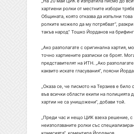
„На 20 май ЦИК е изпратила писмо до вси
хартиени ролки от местните избори трябв
Общината, която отказва да изпълни това 
ролките можело да му потрябват“, разкри
такъв народ“ Тошко Йорданов на брифинг
„Ако разполагате с оригинална хартия, м
точно хартиените разписки се броят. Мог
представителят на ИТН. „Ако разполагате
каквито искате гласувания“, поясни Йорда
„Оказа се, че писмото на Терзиев е било 
във всички области екипи на полицията д
хартии не са унищожени“, добави той.
„Преди час и нещо ЦИК взеха решение, с
неизползваните ролки със специализиран
комисията“, коментира Йорданов.