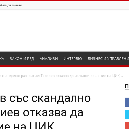
ябва да знаете
КА
ЗАКОН И РЕД
АНАЛИЗИ
ИНТЕРВЮ
БИЗНЕС И УПРАВЛЕН
 скандално разкритие: Терзиев отказва да изпълни решение на ЦИК,...
П
в със скандално
зиев отказва да
е на ЦИК,