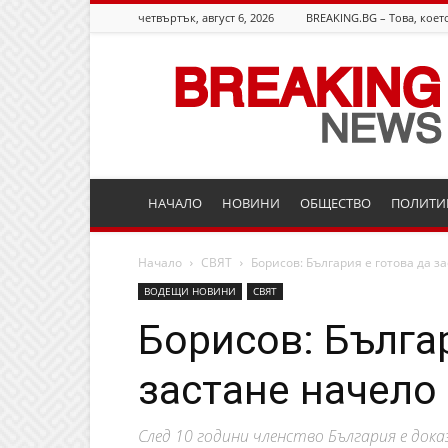
четвъртък, август 6, 2026
BREAKING.BG – Това, което
Breaking.bg
НАЧАЛО
НОВИНИ
ОБЩЕСТВО
ПОЛИТИ
Начало
СВЯТ
Борисов: България е готова да з
ВОДЕЩИ НОВИНИ
СВЯТ
Борисов: Българ
застане начело 
След 10 години членство България е до