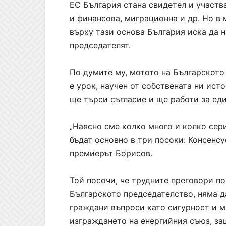
ЕС България стана свидетел и участв
и финансова, миграционна и др. Но в
върху тази основа България иска да 
председателят.
По думите му, мотото на Българското
е урок, научен от собствената ни ист
ще търси съгласие и ще работи за ед
Наясно сме колко много и колко сери
„
бъдат основно в три посоки: Консенсу
премиерът Борисов.
Той посочи, че трудните преговори по
Българското председателство, няма д
граждани въпроси като сигурност и м
изграждането на енергийния съюз, за