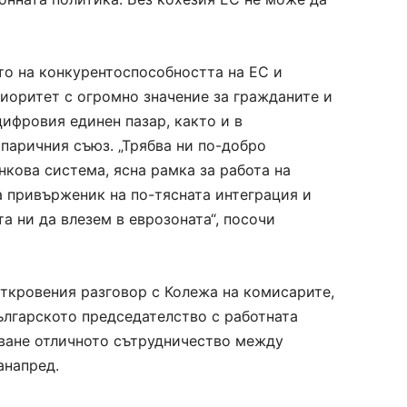
о на конкурентоспособността на ЕС и
риоритет с огромно значение за гражданите и
цифровия единен пазар, както и в
паричния съюз. „Трябва ни по-добро
нкова система, ясна рамка за работа на
а привърженик на по-тясната интеграция и
а ни да влезем в еврозоната“, посочи
ткровения разговор с Колежа на комисарите,
ългарското председателство с работната
кване отличното сътрудничество между
анапред.