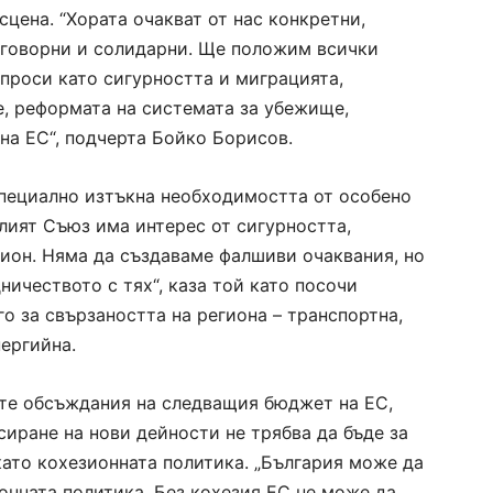
цена. “Хората очакват от нас конкретни,
тговорни и солидарни. Ще положим всички
ъпроси като сигурността и миграцията,
е, реформата на системата за убежище,
на ЕС“, подчерта Бойко Борисов.
пециално изтъкна необходимостта от особено
лият Съюз има интерес от сигурността,
гион. Няма да създаваме фалшиви очаквания, но
ичеството с тях“, каза той като посочи
о за свързаността на региона – транспортна,
ергийна.
те обсъждания на следващия бюджет на ЕС,
сиране на нови дейности не трябва да бъде за
като кохезионната политика. „България може да
онната политика. Без кохезия ЕС не може да