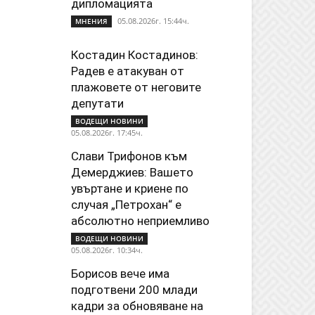
дипломацията
05.08.2026г. 15:44ч.
МНЕНИЯ
Костадин Костадинов:
Радев е атакуван от
плажoвете от неговите
депутати
ВОДЕЩИ НОВИНИ
05.08.2026г. 17:45ч.
Слави Трифонов към
Демерджиев: Вашето
увъртане и криене по
случая „Петрохан“ е
абсолютно неприемливо
ВОДЕЩИ НОВИНИ
05.08.2026г. 10:34ч.
Борисов вече има
подготвени 200 млади
кадри за обновяване на