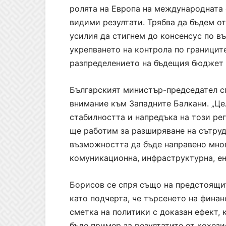
ролята на Европа на международната с
видими резултати. Трябва да бъдем о
усилия да стигнем до консенсус по в
укрепването на контрола по границит
разпределението на бъдещия бюджет 
Българският министър-председател с
внимание към Западните Балкани. „Це
стабилността и напредъка на този ре
ще работим за разширяване на сътрудн
възможността да бъде направено мног
комуникационна, инфраструктурна, ен
Борисов се спря също на предстоящи
като подчерта, че търсенето на финан
сметка на политики с доказан ефект, 
бъде пример за резултатите от кохези