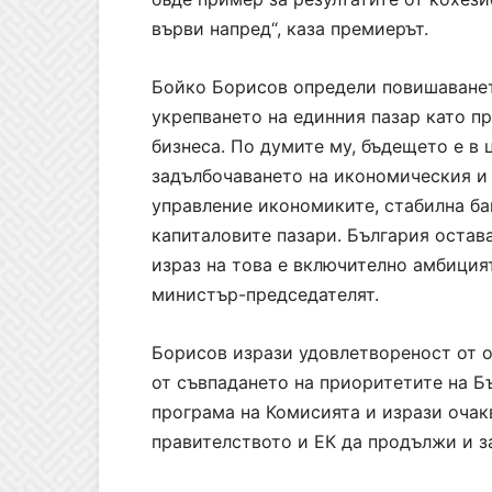
върви напред“, каза премиерът.
Бойко Борисов определи повишаванет
укрепването на единния пазар като п
бизнеса. По думите му, бъдещето е в 
задълбочаването на икономическия и 
управление икономиките, стабилна ба
капиталовите пазари. България остав
израз на това е включително амбицият
министър-председателят.
Борисов изрази удовлетвореност от о
от съвпадането на приоритетите на Б
програма на Комисията и изрази оча
правителството и ЕК да продължи и з