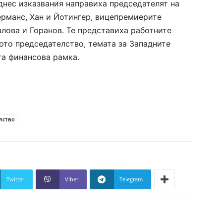
днес изказвания направиха председателят на
рманс, Хан и Йотингер, вицепремиерите
лова и Горанов. Те представиха работните
ото председателство, темата за Западните
та финансова рамка.
лство
Twitter
Viber
Telegram