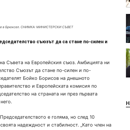
ите в Брюксел. СНИМКА: МИНИСТЕРСКИ СЪВЕТ
едседателство съюзът да са стане по-силен и
 на Съвета на Европейския съюз. Амбицията ни
елство Съюзът да стане по-силен и по-
седателят Бойко Борисов на днешното
правителство и Европейската комисия по
едателство на страната ни през първата
 него.
Н
Председателството е голяма, но след 10
своята надеждност и стабилност. „Като член на