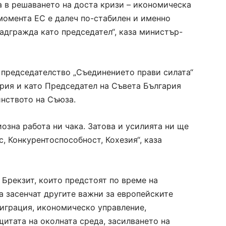
а в решаването на доста кризи – икономическа
 момента ЕС е далеч по-стабилен и именно
надгражда като председател“, каза министър-
 председателство „Съединението прави силата“
ория и като Председател на Съвета България
инството на Съюза.
озна работа ни чака. Затова и усилията ни ще
с, Конкурентоспособност, Кохезия“, каза
 Брекзит, които предстоят по време на
а засенчат другите важни за европейските
играция, икономическо управление,
щитата на околната среда, засилването на