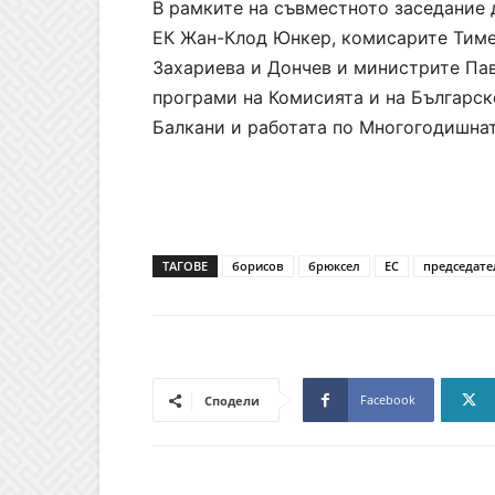
В рамките на съвместното заседание 
ЕК Жан-Клод Юнкер, комисарите Тиме
Захариева и Дончев и министрите Пав
програми на Комисията и на Българск
Балкани и работата по Многогодишна
ТАГОВЕ
борисов
брюксел
ЕС
председате
Facebook
Сподели