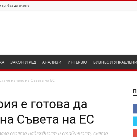
 трябва да знаете
КА
ЗАКОН И РЕД
АНАЛИЗИ
ИНТЕРВЮ
БИЗНЕС И УПРАВЛЕН
астане начело на Съвета на ЕС
П
ия е готова да
на Съвета на ЕС
казала своята надеждност и стабилност, смята