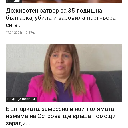
НОВИНИ
Доживотен затвор за 35-годишна
българка, убила и заровила партньора
си в...
17.01.2026г. 10:37ч.
ВОДЕЩИ НОВИНИ
Българката, замесена в най-голямата
измама на Острова, ще връща помощи
заради...