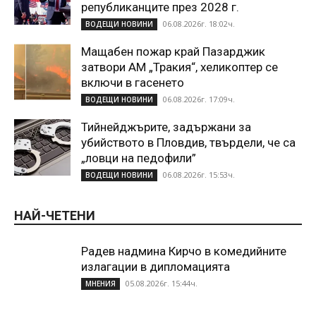
републиканците през 2028 г.
06.08.2026г. 18:02ч.
ВОДЕЩИ НОВИНИ
Мащабен пожар край Пазарджик
затвори АМ „Тракия“, хеликоптер се
включи в гасенето
06.08.2026г. 17:09ч.
ВОДЕЩИ НОВИНИ
Тийнейджърите, задържани за
убийството в Пловдив, твърдели, че са
„ловци на педофили”
06.08.2026г. 15:53ч.
ВОДЕЩИ НОВИНИ
НАЙ-ЧЕТЕНИ
Радев надмина Кирчо в комедийните
излагации в дипломацията
05.08.2026г. 15:44ч.
МНЕНИЯ