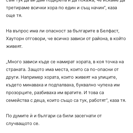
третираме всички хора по един и същ начин“, каза
още тя.
На въпрос има ли опасност за българите в Белфаст,
Хауторн отговори, че всичко зависи от района, в който
живеят.
„Много зависи къде се намират хората, в коя точка на
страната. Защото има места, които са по-опасни от
други. Например хората, които живеят на улиците,
където минаваха и подпалваха, буквално чупеха им
прозорците, разбиваха им вратите. И това са
семейства с деца, които също са тук, работят“, каза тя.
По думите ѝ и българи са били засегнати от
случващото се.