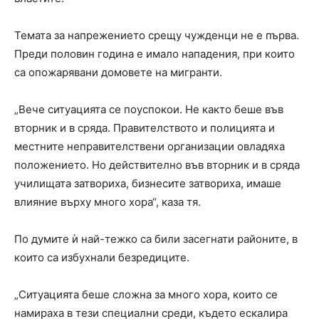
Темата за напрежението срещу чужденци не е първа.
Преди половин година е имало нападения, при които
са опожарявани домовете на мигранти.
„Вече ситуацията се поуспокои. Не както беше във
вторник и в сряда. Правителството и полицията и
местните неправителствени организации овладяха
положението. Но действително във вторник и в сряда
училищата затвориха, бизнесите затвориха, имаше
влияние върху много хора“, каза тя.
По думите ѝ най-тежко са били засегнати районите, в
които са избухнали безредиците.
„Ситуацията беше сложна за много хора, които се
намираха в тези специални среди, където ескалира