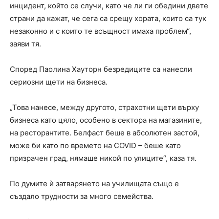
инцидент, който се случи, като че ли ги обедини двете
страни да кажат, че сега са срещу хората, които са тук
незаконно и с които те всъщност имаха проблем“,
заяви тя.
Според Паолина Хауторн безредиците са нанесли
сериозни щети на бизнеса.
„Това нанесе, между другото, страхотни щети върху
бизнеса като цяло, особено в сектора на магазините,
на ресторантите. Белфаст беше в абсолютен застой,
може би като по времето на COVID – беше като
призрачен град, нямаше никой по улиците“, каза тя.
По думите ѝ затварянето на училищата също е
създало трудности за много семейства.