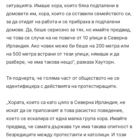
ситуацията. Имаше хора, които бяха подпалени в
домовете им, хора, които са оставили семейството си,
за да отидат на работа и се прибраха в подпалени
домове. Да, беше сериозно за тях, но имайте предвид,
че това се случи на не повече от 10 улици в Северна
Ирландия. Ако човек може би беше на 200 метра или
на 500 метра встрани от тези улици, нямаше и да
разбере, че има такова нещо“, разказа Хауторн.
Тя подчерта, че голяма част от обществото не се
идентифицира с действията на протестиращите.
„Хората, които са като цяло в Северна Ирландия, не
искат да се припознаят в това расистко поведение,
което се ескалира от една малка група хора. Имайте
предвид, че самата държава тук има такава опитност в
безредиците между протестанти и католици. И този