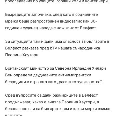
преследвания по улиците, горящи коли и контейнери.
Безредиците започнаха, след като в социалните
мрежи беше разпространен видеозапис как 30-
годишен суданец напада с нож мъж от Белфаст.
За ситуацията там и дали има опасност за българите в
Белфаст разказва пред bTV нашата сънародничка
Паолина Хауторн.
Британският министър за Северна Ирландия Хилари
Бен определи двудневните антиимигрантски
безредици в страната като „расистко хулиганство“.
Сред въпросите са дали размириците в Белфаст
продължават, какво е видяла Паолина Хауторн, в
безопасност ли са българите там и какви мерки взимат
властите.