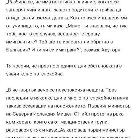
„Разбира се, че има негативно влияние, когато се
затворят училищата, защото родителите трябва да
отидат да си вземат децата. Когато взех и дъщеря ми
от училището, тя ми каза: „Мамо, ти знаеш ли, че тук
това, което се случва, всъщност е срещу
имигрантите? Теб ще те изпратят ли обратно в
България? И ти ли си имигрант?“, разказа Хауторн.
Тя посочи, че през последните дни обстановката е
значително по-спокойна.
„В четвъртък вече се поуспокоиха нещата. През
последните няколко дни е много по-спокойно и няма
такива ескалации на положението. Първият министър
на Северна Ирландия Мишел О’Нийл протегна ръка
към хората, които са от малцинствени групи,
разговаря с тях и каза: „Аз като ваш първи министър
съм тук да ви дам подкрепа и да покажа, че искаме да