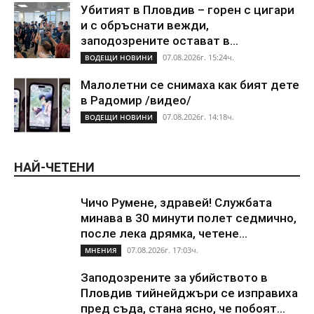
Убитият в Пловдив – горен с цигари
и с обръснати вежди,
заподозрените остават в...
07.08.2026г. 15:24ч.
ВОДЕЩИ НОВИНИ
Малолетни се снимаха как бият дете
в Радомир /видео/
07.08.2026г. 14:18ч.
ВОДЕЩИ НОВИНИ
НАЙ-ЧЕТЕНИ
Чичо Румене, здравей! Службата
минава в 30 минути полет седмично,
после лека дрямка, четене...
07.08.2026г. 17:03ч.
МНЕНИЯ
Заподозрените за убийството в
Пловдив тийнейджъри се изправиха
пред съда, стана ясно, че побоят...