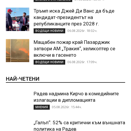
Тръмп иска Джей Ди Ванс да бъде
кандидат-президентът на
републиканците през 2028 г.
06.08.2026г. 18:02ч.
ВОДЕЩИ НОВИНИ
Мащабен пожар край Пазарджик
затвори АМ „Тракия“, хеликоптер се
включи в гасенето
06.08.2026г. 17:09ч.
ВОДЕЩИ НОВИНИ
НАЙ-ЧЕТЕНИ
Радев надмина Кирчо в комедийните
излагации в дипломацията
05.08.2026г. 15:44ч.
МНЕНИЯ
„Галъп“: 52% са критични към външната
политика на Радев