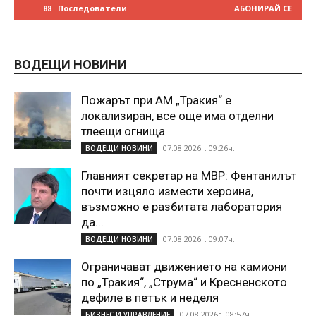
88
Последователи
АБОНИРАЙ СЕ
ВОДЕЩИ НОВИНИ
Пожарът при АМ „Тракия“ е
локализиран, все още има отделни
тлеещи огнища
07.08.2026г. 09:26ч.
ВОДЕЩИ НОВИНИ
Главният секретар на МВР: Фентанилът
почти изцяло измести хероина,
възможно е разбитата лаборатория
да...
07.08.2026г. 09:07ч.
ВОДЕЩИ НОВИНИ
Ограничават движението на камиони
по „Тракия“, „Струма“ и Кресненското
дефиле в петък и неделя
07.08.2026г. 08:57ч.
БИЗНЕС И УПРАВЛЕНИЕ