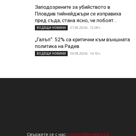
Заподозрените за убийството в
Пловдив тийнейджъри се изправиха
пред съда, стана ясно, че побоят...
07.08.2026г. 13:28ч.
ВОДЕЩИ НОВИНИ
„Галъп“: 52% са критични към външната
политика на Радев
06.08.2026г. 14:10ч.
ВОДЕЩИ НОВИНИ
Свържете се с нас:
contact@breaking.bg