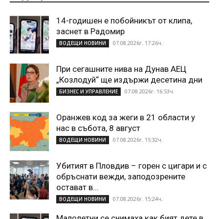
14-годишен е побойникът от клипа,
заснет в Радомир
07.08.2026г. 17:26ч.
ВОДЕЩИ НОВИНИ
При сегашните нива на Дунав АЕЦ
„Козлодуй“ ще издържи десетина дни
07.08.2026г. 16:53ч.
БИЗНЕС И УПРАВЛЕНИЕ
Оранжев код за жеги в 21 области у
нас в събота, 8 август
07.08.2026г. 15:32ч.
ВОДЕЩИ НОВИНИ
Убитият в Пловдив – горен с цигари и с
обръснати вежди, заподозрените
остават в...
07.08.2026г. 15:24ч.
ВОДЕЩИ НОВИНИ
Малолетни се снимаха как бият дете в