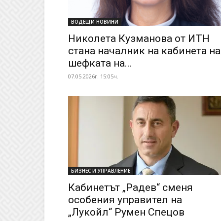
ВОДЕЩИ НОВИНИ
Николета Кузманова от ИТН
стана началник на кабинета на
шефката на...
07.05.2026г. 15:05ч.
БИЗНЕС И УПРАВЛЕНИЕ
Кабинетът „Радев“ сменя
особения управител на
„Лукойл“ Румен Спецов