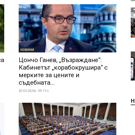
НОВИНИ
са
Цончо Ганев, „Възраждане“:
Кабинетът „корабокрушира“ с
мерките за цените и
съдебната...
20.05.2026г. 09:11ч.
Н