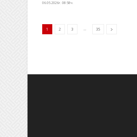
06.05.2026г. 08:58ч.
...
1
2
3
35