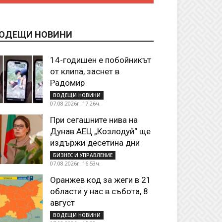
ОДЕЩИ НОВИНИ
14-годишен е побойникът
от клипа, заснет в
Радомир
ВОДЕЩИ НОВИНИ
07.08.2026г. 17:26ч.
При сегашните нива на
Дунав АЕЦ „Козлодуй“ ще
издържи десетина дни
БИЗНЕС И УПРАВЛЕНИЕ
07.08.2026г. 16:53ч.
Оранжев код за жеги в 21
области у нас в събота, 8
август
ВОДЕЩИ НОВИНИ