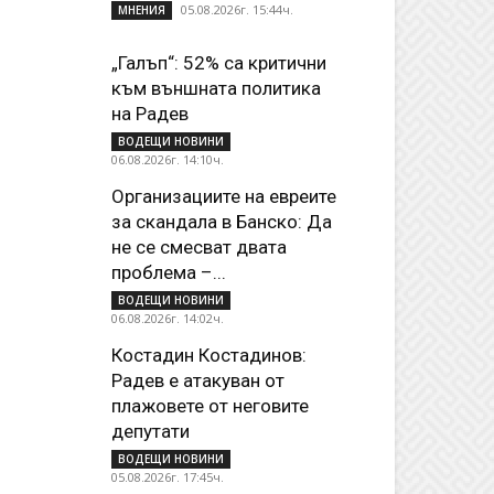
05.08.2026г. 15:44ч.
МНЕНИЯ
„Галъп“: 52% са критични
към външната политика
на Радев
ВОДЕЩИ НОВИНИ
06.08.2026г. 14:10ч.
Организациите на евреите
за скандала в Банско: Да
не се смесват двата
проблема –...
ВОДЕЩИ НОВИНИ
06.08.2026г. 14:02ч.
Костадин Костадинов:
Радев е атакуван от
плажoвете от неговите
депутати
ВОДЕЩИ НОВИНИ
05.08.2026г. 17:45ч.