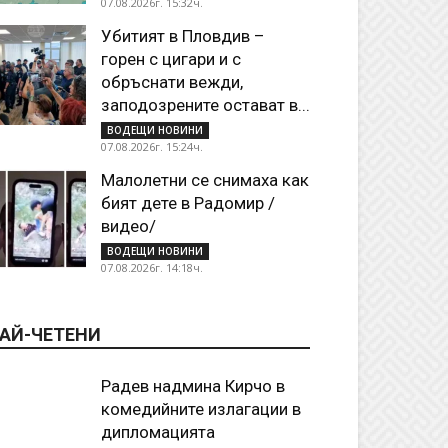
07.08.2026г. 15:32ч.
Убитият в Пловдив –
горен с цигари и с
обръснати вежди,
заподозрените остават в...
ВОДЕЩИ НОВИНИ
07.08.2026г. 15:24ч.
Малолетни се снимаха как
бият дете в Радомир /
видео/
ВОДЕЩИ НОВИНИ
07.08.2026г. 14:18ч.
АЙ-ЧЕТЕНИ
Радев надмина Кирчо в
комедийните излагации в
дипломацията