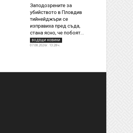
Заподозрените за
убийството в Пловдив
тийнейджъри се
изправиха пред съда,
стана ясно, че побоят...
ВОДЕЩИ НОВИНИ
07.08.2026г. 13:28ч.