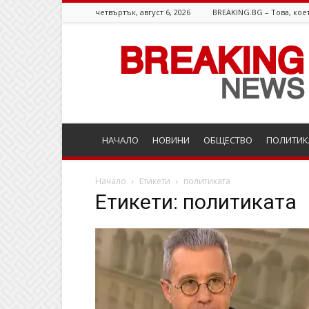
четвъртък, август 6, 2026
BREAKING.BG – Това, коет
Breaking.bg
НАЧАЛО
НОВИНИ
ОБЩЕСТВО
ПОЛИТИК
Начало
Етикети
политиката
Етикети: политиката