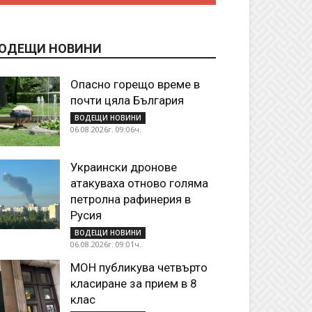
ОДЕЩИ НОВИНИ
Опасно горещо време в
почти цяла България
ВОДЕЩИ НОВИНИ
06.08.2026г. 09:06ч.
Украински дронове
атакуваха отново голяма
петролна рафинерия в
Русия
ВОДЕЩИ НОВИНИ
06.08.2026г. 09:01ч.
МОН публикува четвърто
класиране за прием в 8
клас