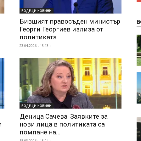
ВОДЕЩИ НОВИНИ
Бившият правосъден министър
В
Георги Георгиев излиза от
политиката
23.04.2026г. 13:13ч.
ВОДЕЩИ НОВИНИ
Деница Сачева: Заявките за
и
нови лица в политиката са
помпане на...
18.03.2026г. 18:04ч.