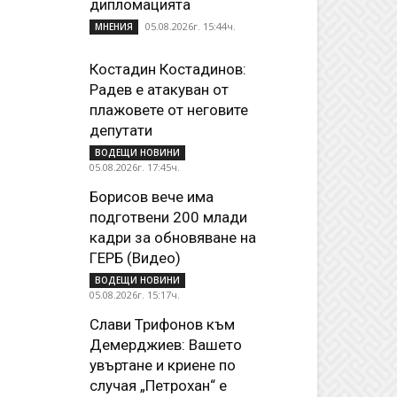
дипломацията
05.08.2026г. 15:44ч.
МНЕНИЯ
Костадин Костадинов:
Радев е атакуван от
плажoвете от неговите
депутати
ВОДЕЩИ НОВИНИ
05.08.2026г. 17:45ч.
Борисов вече има
подготвени 200 млади
кадри за обновяване на
ГЕРБ (Видео)
ВОДЕЩИ НОВИНИ
05.08.2026г. 15:17ч.
Слави Трифонов към
Демерджиев: Вашето
увъртане и криене по
случая „Петрохан“ е