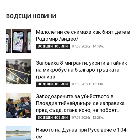
ВОДЕЩИ НОВИНИ
Малолетни се снимаха как бият дете в
Радомир /видео/
07.08.2026г. 14:18ч.
ВОДЕЩИ НОВИНИ
Заловиха 8 мигранти, укрити в тайник
на микробус на българо-гръцката
граница
07.08.2026г. 13:38ч.
ВОДЕЩИ НОВИНИ
Заподозрените за убийството в
Пловдив тийнейджъри се изправиха
пред съда, стана ясно, че побоят...
07.08.2026г. 13:28ч.
ВОДЕЩИ НОВИНИ
Нивото на Дунав при Русе вече е 104
см