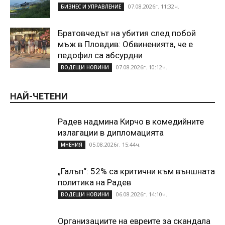
07.08.2026г. 11:32ч.
БИЗНЕС И УПРАВЛЕНИЕ
Братовчедът на убития след побой
мъж в Пловдив: Обвиненията, че е
педофил са абсурдни
07.08.2026г. 10:12ч.
ВОДЕЩИ НОВИНИ
НАЙ-ЧЕТЕНИ
Радев надмина Кирчо в комедийните
излагации в дипломацията
05.08.2026г. 15:44ч.
МНЕНИЯ
„Галъп“: 52% са критични към външната
политика на Радев
06.08.2026г. 14:10ч.
ВОДЕЩИ НОВИНИ
Организациите на евреите за скандала