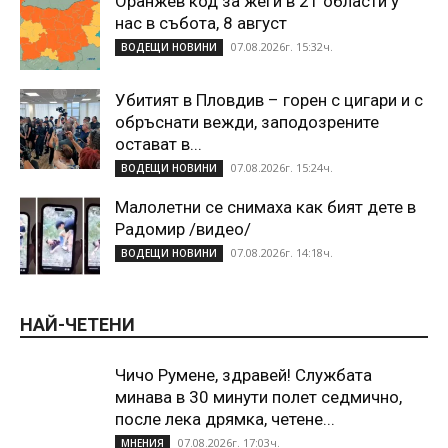
Оранжев код за жеги в 21 области у
нас в събота, 8 август
07.08.2026г. 15:32ч.
ВОДЕЩИ НОВИНИ
Убитият в Пловдив – горен с цигари и с
обръснати вежди, заподозрените
остават в...
07.08.2026г. 15:24ч.
ВОДЕЩИ НОВИНИ
Малолетни се снимаха как бият дете в
Радомир /видео/
07.08.2026г. 14:18ч.
ВОДЕЩИ НОВИНИ
НАЙ-ЧЕТЕНИ
Чичо Румене, здравей! Службата
минава в 30 минути полет седмично,
после лека дрямка, четене...
07.08.2026г. 17:03ч.
МНЕНИЯ