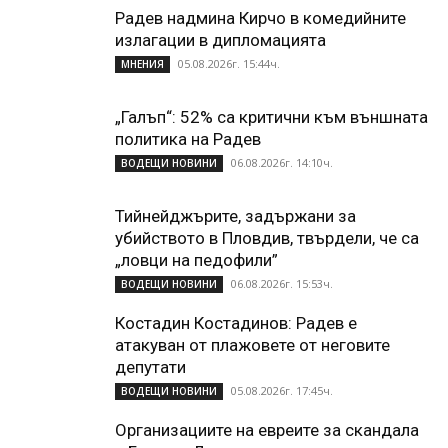
Радев надмина Кирчо в комедийните
излагации в дипломацията
05.08.2026г. 15:44ч.
МНЕНИЯ
„Галъп“: 52% са критични към външната
политика на Радев
06.08.2026г. 14:10ч.
ВОДЕЩИ НОВИНИ
Тийнейджърите, задържани за
убийството в Пловдив, твърдели, че са
„ловци на педофили”
06.08.2026г. 15:53ч.
ВОДЕЩИ НОВИНИ
Костадин Костадинов: Радев е
атакуван от плажoвете от неговите
депутати
05.08.2026г. 17:45ч.
ВОДЕЩИ НОВИНИ
Организациите на евреите за скандала