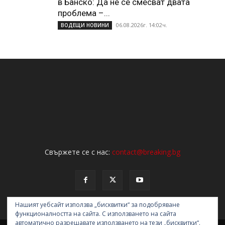
в Банско: Да не се смесват двата
проблема –...
06.08.2026г. 14:02ч.
ВОДЕЩИ НОВИНИ
Свържете се с нас:
contact@breaking.bg
Нашият уебсайт използва „бисквитки“ за подобряване
функционалността на сайта. С използването на сайта
автоматично разрешавате използването на тези „бисквитки“.