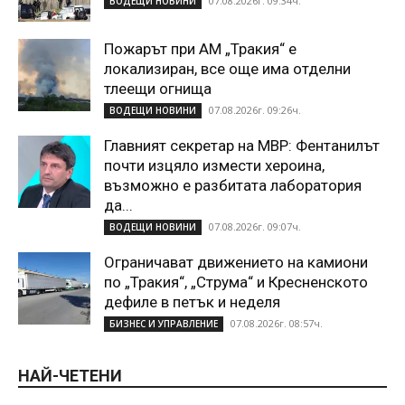
07.08.2026г. 09:34ч.
ВОДЕЩИ НОВИНИ
Пожарът при АМ „Тракия“ е
локализиран, все още има отделни
тлеещи огнища
07.08.2026г. 09:26ч.
ВОДЕЩИ НОВИНИ
Главният секретар на МВР: Фентанилът
почти изцяло измести хероина,
възможно е разбитата лаборатория
да...
07.08.2026г. 09:07ч.
ВОДЕЩИ НОВИНИ
Ограничават движението на камиони
по „Тракия“, „Струма“ и Кресненското
дефиле в петък и неделя
07.08.2026г. 08:57ч.
БИЗНЕС И УПРАВЛЕНИЕ
НАЙ-ЧЕТЕНИ