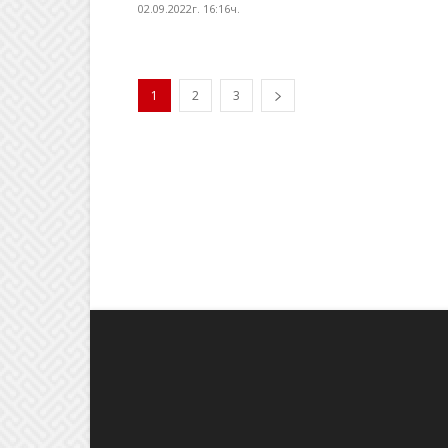
02.09.2022г. 16:16ч.
1
2
3