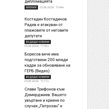
дипломацията
05.08.2026г. 15:44ч.
МНЕНИЯ
Костадин Костадинов:
Радев е атакуван от
плажoвете от неговите
депутати
ВОДЕЩИ НОВИНИ
05.08.2026г. 17:45ч.
Борисов вече има
подготвени 200 млади
кадри за обновяване на
ГЕРБ (Видео)
ВОДЕЩИ НОВИНИ
05.08.2026г. 15:17ч.
Слави Трифонов към
Демерджиев: Вашето
увъртане и криене по
случая „Петрохан“ е