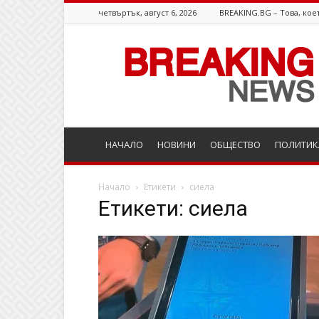
четвъртък, август 6, 2026
BREAKING.BG – Това, коет
Breaking.bg
НАЧАЛО
НОВИНИ
ОБЩЕСТВО
ПОЛИТИК
Начало
Етикети
сиела
Етикети: сиела