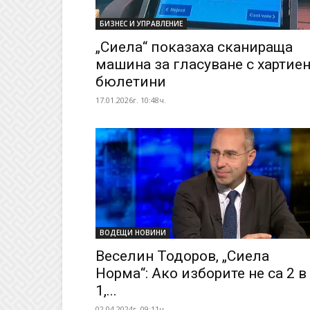
БИЗНЕС И УПРАВЛЕНИЕ
„Сиела“ показаха сканираща
машина за гласуване с хартие
бюлетини
17.01.2026г. 10:48ч.
ВОДЕЩИ НОВИНИ
Веселин Тодоров, „Сиела
Норма“: Ако изборите не са 2 в
1,...
02.04.2024г. 09:11ч.