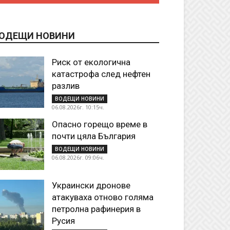
ОДЕЩИ НОВИНИ
Риск от екологична
катастрофа след нефтен
разлив
ВОДЕЩИ НОВИНИ
06.08.2026г. 10:15ч.
Опасно горещо време в
почти цяла България
ВОДЕЩИ НОВИНИ
06.08.2026г. 09:06ч.
Украински дронове
атакуваха отново голяма
петролна рафинерия в
Русия