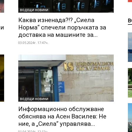
ВОДЕЩИ НОВИНИ
Каква изненада?!? „Сиела
В
ни
Норма“ спечели поръчката за
доставка на машините за...
03.05.2024г. 17:47ч.
ВОДЕЩИ НОВИНИ
Информационно обслужване
обяснява на Асен Василев: Не
ние, а „Сиела“ управлява...
01.04.2024г. 12:12ч.