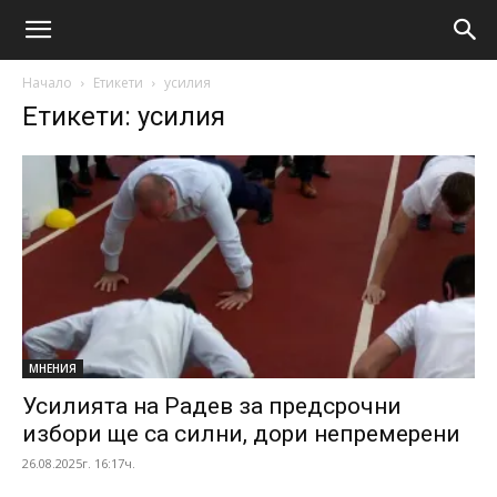
Начало
Етикети
усилия
Етикети: усилия
МНЕНИЯ
Усилията на Радев за предсрочни
избори ще са силни, дори непремерени
26.08.2025г. 16:17ч.