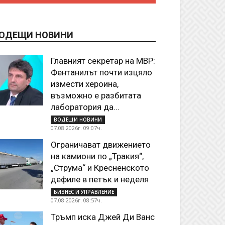
ОДЕЩИ НОВИНИ
Главният секретар на МВР:
Фентанилът почти изцяло
измести хероина,
възможно е разбитата
лаборатория да...
ВОДЕЩИ НОВИНИ
07.08.2026г. 09:07ч.
Ограничават движението
на камиони по „Тракия“,
„Струма“ и Кресненското
дефиле в петък и неделя
БИЗНЕС И УПРАВЛЕНИЕ
07.08.2026г. 08:57ч.
Тръмп иска Джей Ди Ванс