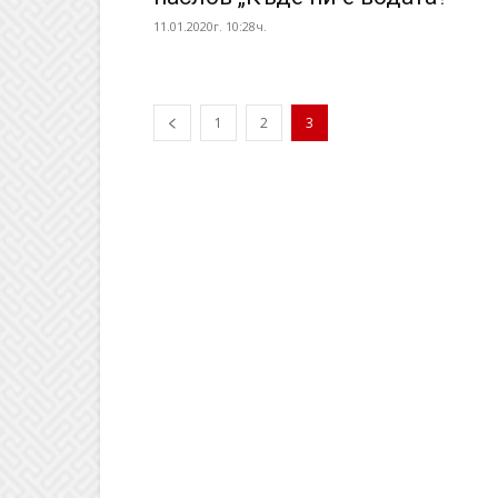
11.01.2020г. 10:28ч.
1
2
3