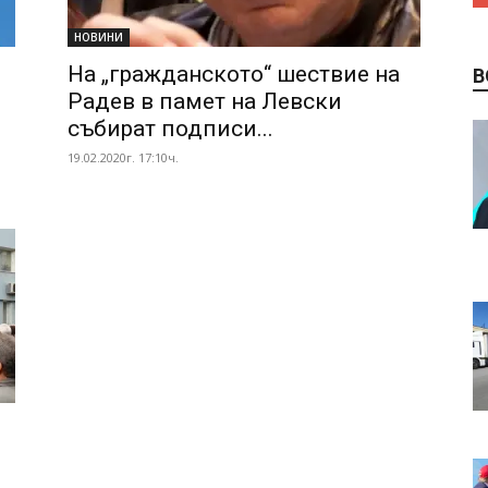
НОВИНИ
На „гражданското“ шествие на
В
Радев в памет на Левски
събират подписи...
19.02.2020г. 17:10ч.