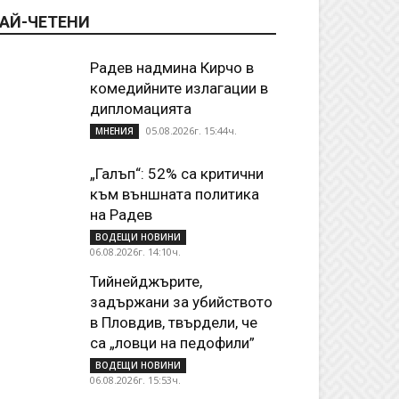
АЙ-ЧЕТЕНИ
Радев надмина Кирчо в
комедийните излагации в
дипломацията
05.08.2026г. 15:44ч.
МНЕНИЯ
„Галъп“: 52% са критични
към външната политика
на Радев
ВОДЕЩИ НОВИНИ
06.08.2026г. 14:10ч.
Тийнейджърите,
задържани за убийството
в Пловдив, твърдели, че
са „ловци на педофили”
ВОДЕЩИ НОВИНИ
06.08.2026г. 15:53ч.