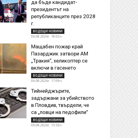
да бъде кандидат-
президентът на
републиканците през 2028
г.
ВОДЕЩИ НОВИНИ
06.08.2026г. 18:02ч.
Мащабен пожар край
Пазарджик затвори АМ
„Тракия“, хеликоптер се
включи в гасенето
ВОДЕЩИ НОВИНИ
06.08.2026г. 17:09ч.
Тийнейджърите,
задържани за убийството
в Пловдив, твърдели, че
са „ловци на педофили”
ВОДЕЩИ НОВИНИ
06.08.2026г. 15:53ч.