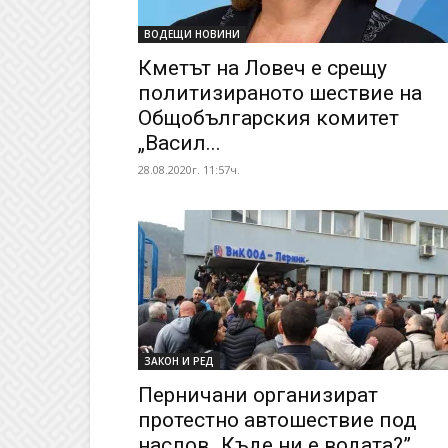
ВОДЕЩИ НОВИНИ
Кметът на Ловеч е срещу
политизираното шествие на
Общобългарския комитет
„Васил...
28.08.2020г. 11:57ч.
ЗАКОН И РЕД
Перничани организират
протестно автошествие под
наслов „Къде ни е водата?”