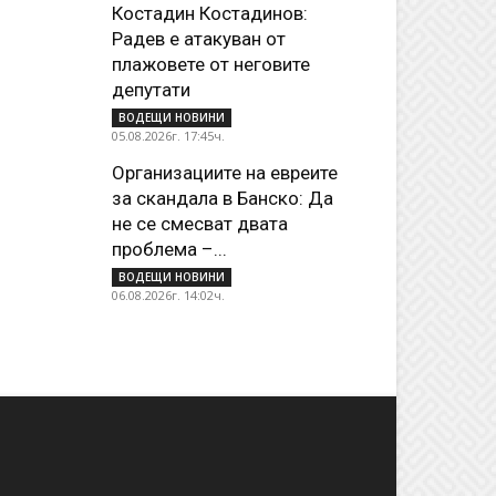
Костадин Костадинов:
Радев е атакуван от
плажoвете от неговите
депутати
ВОДЕЩИ НОВИНИ
05.08.2026г. 17:45ч.
Организациите на евреите
за скандала в Банско: Да
не се смесват двата
проблема –...
ВОДЕЩИ НОВИНИ
06.08.2026г. 14:02ч.