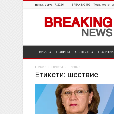
петък, август 7, 2026
BREAKING.BG – Това, което тр
Breaking.bg
НАЧАЛО
НОВИНИ
ОБЩЕСТВО
ПОЛИТИК
Начало
Етикети
шествие
Етикети: шествие