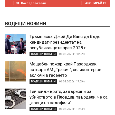
88
Последователи
АБОНИРАЙ СЕ
ВОДЕЩИ НОВИНИ
Тръмп иска Джей Ди Ванс да бъде
кандидат-президентът на
републиканците през 2028 г.
06.08.2026г. 18:02ч.
ВОДЕЩИ НОВИНИ
Мащабен пожар край Пазарджик
затвори АМ „Тракия“, хеликоптер се
включи в гасенето
06.08.2026г. 17:09ч.
ВОДЕЩИ НОВИНИ
Тийнейджърите, задържани за
убийството в Пловдив, твърдели, че са
„ловци на педофили”
06.08.2026г. 15:53ч.
ВОДЕЩИ НОВИНИ