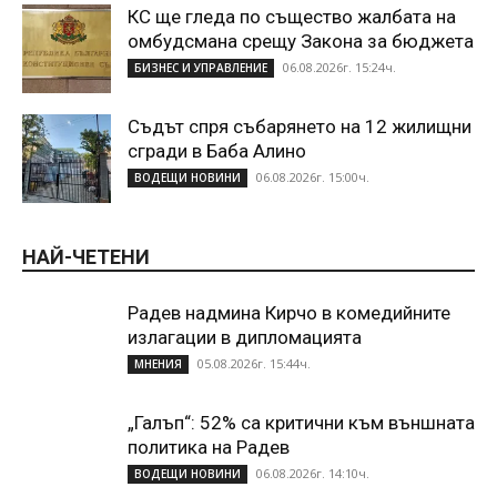
КС ще гледа по същество жалбата на
омбудсмана срещу Закона за бюджета
06.08.2026г. 15:24ч.
БИЗНЕС И УПРАВЛЕНИЕ
Съдът спря събарянето на 12 жилищни
сгради в Баба Алино
06.08.2026г. 15:00ч.
ВОДЕЩИ НОВИНИ
НАЙ-ЧЕТЕНИ
Радев надмина Кирчо в комедийните
излагации в дипломацията
05.08.2026г. 15:44ч.
МНЕНИЯ
„Галъп“: 52% са критични към външната
политика на Радев
06.08.2026г. 14:10ч.
ВОДЕЩИ НОВИНИ