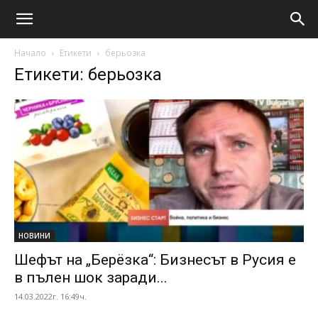
Начало
Етикети
берьозка
Етикети: берьозка
НОВИНИ
Шефът на „Берёзка“: Бизнесът в Русия е
в пълен шок заради...
14.03.2022г. 16:49ч.