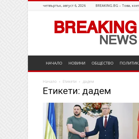
четвъртък, август 6, 2026
BREAKING.BG – Това, коет
Breaking.bg
НАЧАЛО
НОВИНИ
ОБЩЕСТВО
ПОЛИТИК
Начало
Етикети
дадем
Етикети: дадем