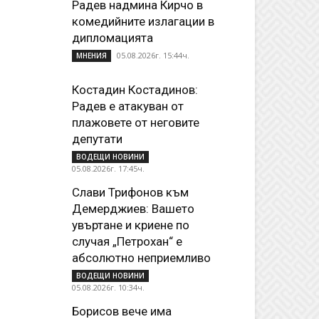
Радев надмина Кирчо в
комедийните излагации в
дипломацията
05.08.2026г. 15:44ч.
МНЕНИЯ
Костадин Костадинов:
Радев е атакуван от
плажoвете от неговите
депутати
ВОДЕЩИ НОВИНИ
05.08.2026г. 17:45ч.
Слави Трифонов към
Демерджиев: Вашето
увъртане и криене по
случая „Петрохан“ е
абсолютно неприемливо
ВОДЕЩИ НОВИНИ
05.08.2026г. 10:34ч.
Борисов вече има