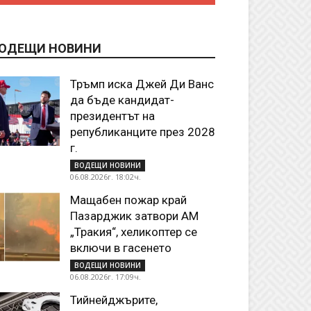
ОДЕЩИ НОВИНИ
Тръмп иска Джей Ди Ванс
да бъде кандидат-
президентът на
републиканците през 2028
г.
ВОДЕЩИ НОВИНИ
06.08.2026г. 18:02ч.
Мащабен пожар край
Пазарджик затвори АМ
„Тракия“, хеликоптер се
включи в гасенето
ВОДЕЩИ НОВИНИ
06.08.2026г. 17:09ч.
Тийнейджърите,