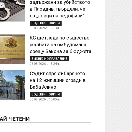
задържани за убийството
в Пловдив, твърдели, че
са „ловци на педофили”
ВОДЕЩИ НОВИНИ
06.08.2026г. 15:53ч.
КС ще гледа по същество
жалбата на омбудсмана
срещу Закона за бюджета
БИЗНЕС И УПРАВЛЕНИЕ
06.08.2026г. 15:24ч.
Съдът спря събарянето
на 12 жилищни сгради в
Баба Алино
ВОДЕЩИ НОВИНИ
06.08.2026г. 15:00ч.
АЙ-ЧЕТЕНИ