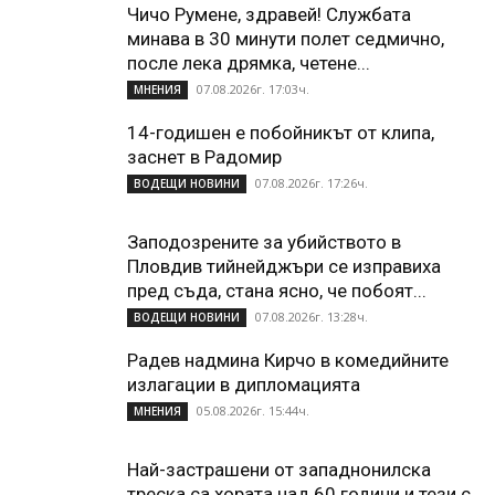
Чичо Румене, здравей! Службата
минава в 30 минути полет седмично,
после лека дрямка, четене...
07.08.2026г. 17:03ч.
МНЕНИЯ
14-годишен е побойникът от клипа,
заснет в Радомир
07.08.2026г. 17:26ч.
ВОДЕЩИ НОВИНИ
Заподозрените за убийството в
Пловдив тийнейджъри се изправиха
пред съда, стана ясно, че побоят...
07.08.2026г. 13:28ч.
ВОДЕЩИ НОВИНИ
Радев надмина Кирчо в комедийните
излагации в дипломацията
05.08.2026г. 15:44ч.
МНЕНИЯ
Най-застрашени от западнонилска
треска са хората над 60 години и тези с