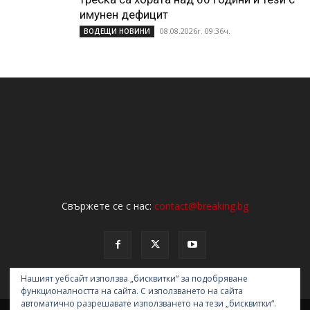
имунен дефицит
08.08.2026г. 09:36ч.
ВОДЕЩИ НОВИНИ
Свържете се с нас:
contact@breaking.bg
Нашият уебсайт използва „бисквитки“ за подобряване
функционалността на сайта. С използването на сайта
автоматично разрешавате използването на тези „бисквитки“.