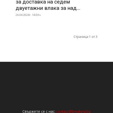
за доставка на седем
двуетажни влака за над...
26.04.2024г. 14:03ч.
Страница 1 от 3
Свържете се с нас:
contact@breaking.bg