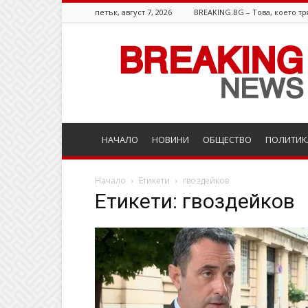
петък, август 7, 2026
BREAKING.BG – Това, което тр
Breaking.bg
НАЧАЛО
НОВИНИ
ОБЩЕСТВО
ПОЛИТИК
Начало
Етикети
гвоздейков
Етикети: гвоздейков