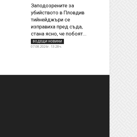
Заподозрените за
убийството в Пловдив
тийнейджъри се
изправиха пред съда,
стана ясно, че побоят...
ВОДЕЩИ НОВИНИ
07.08.2026г. 13:28ч.