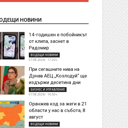
ОДЕЩИ НОВИНИ
14-годишен е побойникът
от клипа, заснет в
Радомир
ВОДЕЩИ НОВИНИ
07.08.2026г. 17:26ч.
При сегашните нива на
Дунав АЕЦ „Козлодуй“ ще
издържи десетина дни
БИЗНЕС И УПРАВЛЕНИЕ
07.08.2026г. 16:53ч.
Оранжев код за жеги в 21
области у нас в събота, 8
август
ВОДЕЩИ НОВИНИ