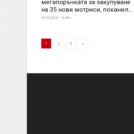
мегапоръчката за закупуване
на 35 нови мотриси, поканил...
06.05.2024г. 10:28ч.
1
2
3