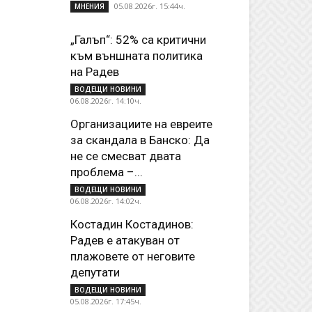
05.08.2026г. 15:44ч.
МНЕНИЯ
„Галъп“: 52% са критични
към външната политика
на Радев
ВОДЕЩИ НОВИНИ
06.08.2026г. 14:10ч.
Организациите на евреите
за скандала в Банско: Да
не се смесват двата
проблема –...
ВОДЕЩИ НОВИНИ
06.08.2026г. 14:02ч.
Костадин Костадинов:
Радев е атакуван от
плажoвете от неговите
депутати
ВОДЕЩИ НОВИНИ
05.08.2026г. 17:45ч.