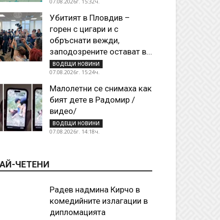
07.08.2026г. 15:32ч.
Убитият в Пловдив –
горен с цигари и с
обръснати вежди,
заподозрените остават в...
ВОДЕЩИ НОВИНИ
07.08.2026г. 15:24ч.
Малолетни се снимаха как
бият дете в Радомир /
видео/
ВОДЕЩИ НОВИНИ
07.08.2026г. 14:18ч.
АЙ-ЧЕТЕНИ
Радев надмина Кирчо в
комедийните излагации в
дипломацията