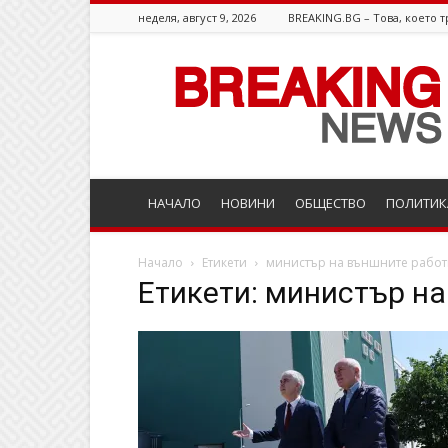
неделя, август 9, 2026
BREAKING.BG – Това, което т
Breaking.bg
НАЧАЛО
НОВИНИ
ОБЩЕСТВО
ПОЛИТИК
Начало
Етикети
министър на външните работ
Етикети: министър н