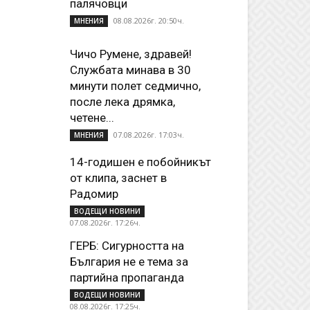
палячовци
08.08.2026г. 20:50ч.
МНЕНИЯ
Чичо Румене, здравей!
Службата минава в 30
минути полет седмично,
после лека дрямка,
четене...
07.08.2026г. 17:03ч.
МНЕНИЯ
14-годишен е побойникът
от клипа, заснет в
Радомир
ВОДЕЩИ НОВИНИ
07.08.2026г. 17:26ч.
ГЕРБ: Сигурността на
България не е тема за
партийна пропаганда
ВОДЕЩИ НОВИНИ
08.08.2026г. 17:25ч.