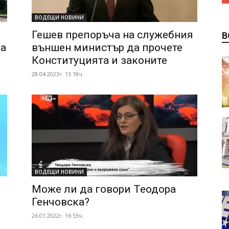
ВОДЕЩИ НОВИНИ
Гешев препоръча на служебния
В
да
външен министър да прочете
Конституцията и законите
28.04.2023г. 13:18ч.
ВОДЕЩИ НОВИНИ
Може ли да говори Теодора
Генчовска?
26.01.2022г. 16:55ч.