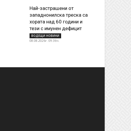
Най-застрашени от
западнонилска треска са
хората над 60 години и
тези с имунен дефицит
ВОДЕЩИ НОВИНИ
08.08.2026г. 09:36ч.