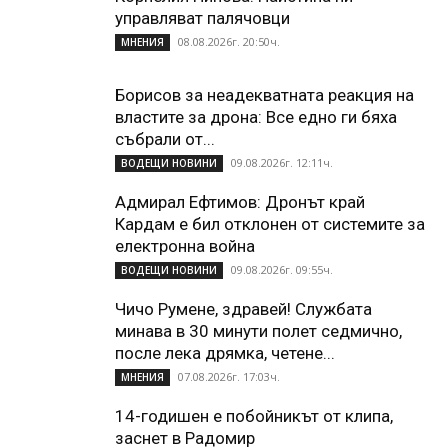
управляват палячовци
08.08.2026г. 20:50ч.
МНЕНИЯ
Борисов за неадекватната реакция на
властите за дрона: Все едно ги бяха
събрали от...
09.08.2026г. 12:11ч.
ВОДЕЩИ НОВИНИ
Адмирал Ефтимов: Дронът край
Кардам е бил отклонен от системите за
електронна война
09.08.2026г. 09:55ч.
ВОДЕЩИ НОВИНИ
Чичо Румене, здравей! Службата
минава в 30 минути полет седмично,
после лека дрямка, четене...
07.08.2026г. 17:03ч.
МНЕНИЯ
14-годишен е побойникът от клипа,
заснет в Радомир