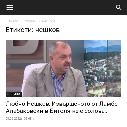
Начало
Етикети
нешков
Етикети: нешков
НОВИНИ
Любчо Нешков: Извършеното от Ламбе
Алабаковски в Битоля не е солова...
08.06.2022г. 09:08ч.