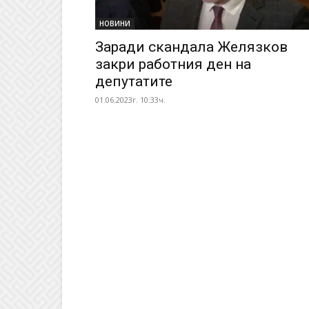
НОВИНИ
Заради скандала Желязков
закри работния ден на
депутатите
01.06.2023г. 10:33ч.