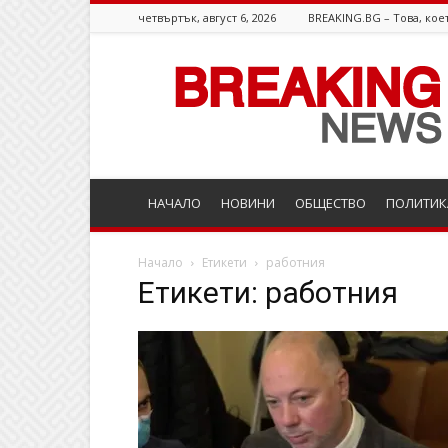
четвъртък, август 6, 2026
BREAKING.BG – Това, коет
Breaking.bg
НАЧАЛО
НОВИНИ
ОБЩЕСТВО
ПОЛИТИК
Начало
Етикети
работния
Етикети: работния