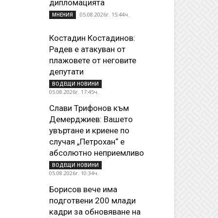
дипломацията
05.08.2026г. 15:44ч.
МНЕНИЯ
Костадин Костадинов:
Радев е атакуван от
плажoвете от неговите
депутати
ВОДЕЩИ НОВИНИ
05.08.2026г. 17:45ч.
Слави Трифонов към
Демерджиев: Вашето
увъртане и криене по
случая „Петрохан“ е
абсолютно неприемливо
ВОДЕЩИ НОВИНИ
05.08.2026г. 10:34ч.
Борисов вече има
подготвени 200 млади
кадри за обновяване на