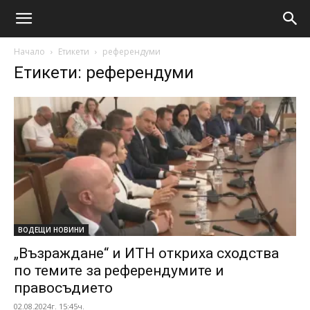
Начало
Етикети
референдуми
Етикети: референдуми
ВОДЕЩИ НОВИНИ
„Възраждане“ и ИТН откриха сходства
по темите за референдумите и
правосъдието
02.08.2024г. 15:45ч.