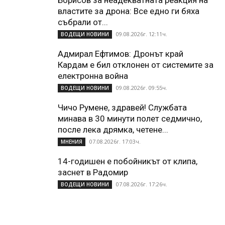
Борисов за неадекватната реакция на
властите за дрона: Все едно ги бяха
събрали от...
09.08.2026г. 12:11ч.
ВОДЕЩИ НОВИНИ
Адмирал Ефтимов: Дронът край
Кардам е бил отклонен от системите за
електронна война
09.08.2026г. 09:55ч.
ВОДЕЩИ НОВИНИ
Чичо Румене, здравей! Службата
минава в 30 минути полет седмично,
после лека дрямка, четене...
07.08.2026г. 17:03ч.
МНЕНИЯ
14-годишен е побойникът от клипа,
заснет в Радомир
07.08.2026г. 17:26ч.
ВОДЕЩИ НОВИНИ