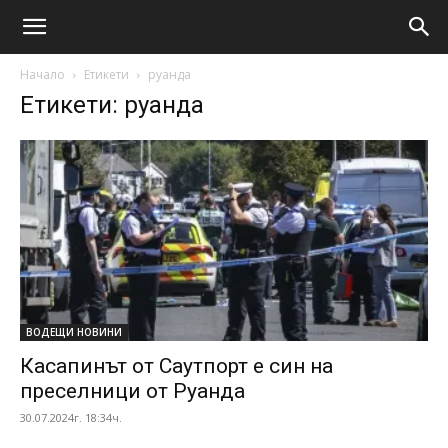
Начало
Етикети
руанда
Етикети: руанда
ВОДЕЩИ НОВИНИ
Касапинът от Саутпорт е син на
преселници от Руанда
30.07.2024г. 18:34ч.